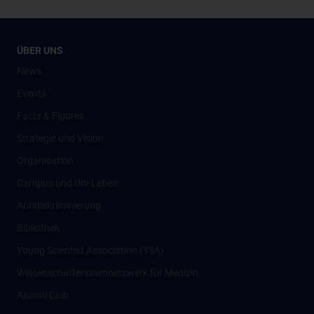
ÜBER UNS
News
Events
Facts & Figures
Strategie und Vision
Organisation
Campus und Uni-Leben
Antidiskriminierung
Bibliothek
Young Scientist Association (YSA)
Wissenschafter­innennetzwerk für Medizin
Alumni Club