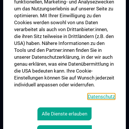
funktionellen, Marketing- und Analysezwecken
Trusted Reseach - Research Security - Foreign Interference
um das Nutzungserlebnis auf unserer Seite zu
UNESCO Lehrstuhl für Bioethik
optimieren. Mit Ihrer Einwilligung zu den
MUVI
Cookies werden sowohl von uns Daten
verarbeitet als auch von Drittanbieter:innen,
die ihren Sitz teilweise in Drittländern (z.B. den
USA) haben. Nähere Informationen zu den
Folgen Sie uns auf
Tools und den Partner:innen finden Sie in
unserer Datenschutzerklärung, in der wir auch
genau erklären, was eine Datenübermittlung in
die USA bedeuten kann. Ihre Cookie-
Einstellungen können Sie auf Wunsch jederzeit
individuell anpassen oder widerrufen.
PRESSE
JOBS
Datenschutz
MEDUNI SHOP
RECHTLICHES
Alle Dienste erlauben
COOKIE-EINSTELLUNGEN
KONTAKT