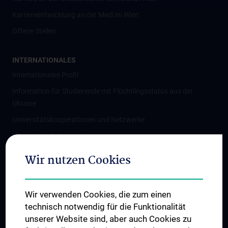
Karriereentwicklung an der MedUni Wien
Offene Stellen
INTERNATIONALES
Internationales Profil
Information für Studierende mit Flüchtlingsstatus aus der
Ukraine
Universitätskooperationen und Netzwerke
Internationale Kooperationen
Adjunct Professorships
Wir nutzen Cookies
Student & Staff Exchange
Das KPJ der MedUni Wien
Wir verwenden Cookies, die zum einen
Graduiertentraining
technisch notwendig für die Funktionalität
Dual Career
unserer Website sind, aber auch Cookies zu