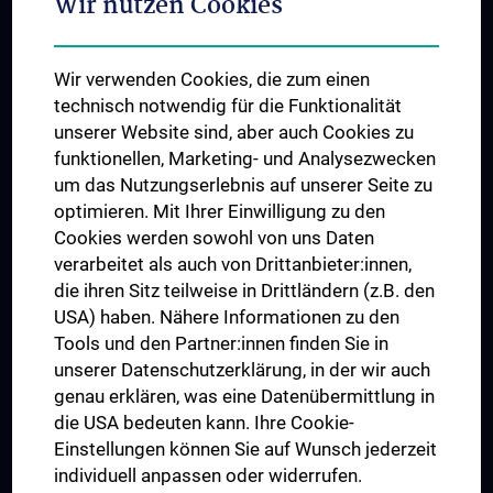
Wir nutzen Cookies
Student & Staff Exchange
Das KPJ der MedUni Wien
Wir verwenden Cookies, die zum einen
Graduiertentraining
technisch notwendig für die Funktionalität
Dual Career
unserer Website sind, aber auch Cookies zu
funktionellen, Marketing- und Analysezwecken
Trusted Reseach - Research Security - Foreign Interference
um das Nutzungserlebnis auf unserer Seite zu
UNESCO Lehrstuhl für Bioethik
optimieren. Mit Ihrer Einwilligung zu den
MUVI
Cookies werden sowohl von uns Daten
verarbeitet als auch von Drittanbieter:innen,
die ihren Sitz teilweise in Drittländern (z.B. den
USA) haben. Nähere Informationen zu den
Folgen Sie uns auf
Tools und den Partner:innen finden Sie in
unserer Datenschutzerklärung, in der wir auch
genau erklären, was eine Datenübermittlung in
die USA bedeuten kann. Ihre Cookie-
Einstellungen können Sie auf Wunsch jederzeit
individuell anpassen oder widerrufen.
PRESSE