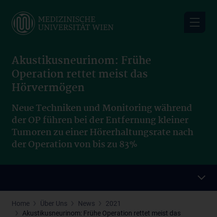
Skip
to
main
content
Akustikusneurinom: Frühe
Operation rettet meist das
Hörvermögen
Neue Techniken und Monitoring während
der OP führen bei der Entfernung kleiner
Tumoren zu einer Hörerhaltungsrate nach
der Operation von bis zu 83%
Home
Über Uns
News
2021
Akustikusneurinom: Frühe Operation rettet meist das