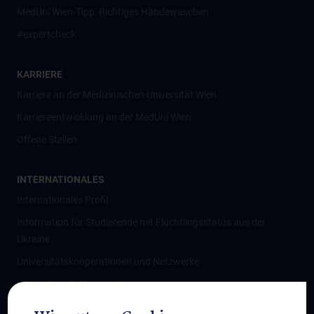
MedUni Wien-Tipp: Richtiges Händewaschen
#expertcheck
KARRIERE
Karriere an der Medizinischen Universität Wien
Karriereentwicklung an der MedUni Wien
Offene Stellen
INTERNATIONALES
Internationales Profil
Information für Studierende mit Flüchtlingsstatus aus der
Ukraine
Universitätskooperationen und Netzwerke
Internationale Kooperationen
Adjunct Professorships