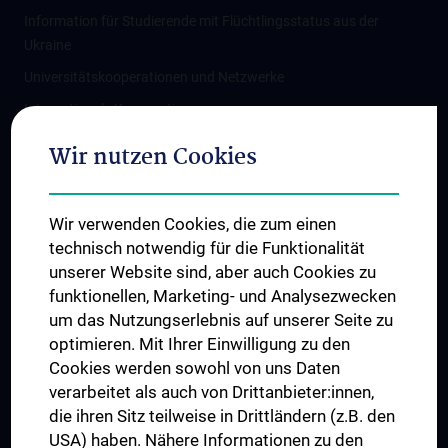
Information für Studierende mit Flüchtlingsstatus aus der
Ukraine
Universitätskooperationen und Netzwerke
Internationale Kooperationen
Adjunct Professorships
Wir nutzen Cookies
Student & Staff Exchange
Das KPJ der MedUni Wien
Wir verwenden Cookies, die zum einen
Graduiertentraining
technisch notwendig für die Funktionalität
Dual Career
unserer Website sind, aber auch Cookies zu
funktionellen, Marketing- und Analysezwecken
Trusted Reseach - Research Security - Foreign Interference
um das Nutzungserlebnis auf unserer Seite zu
UNESCO Lehrstuhl für Bioethik
optimieren. Mit Ihrer Einwilligung zu den
MUVI
Cookies werden sowohl von uns Daten
verarbeitet als auch von Drittanbieter:innen,
die ihren Sitz teilweise in Drittländern (z.B. den
USA) haben. Nähere Informationen zu den