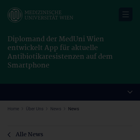
Skip
to
main
content
Diplomand der MedUni Wien
entwickelt App für aktuelle
Antibiotikaresistenzen auf dem
Smartphone
Home
Über Uns
News
News
Alle News