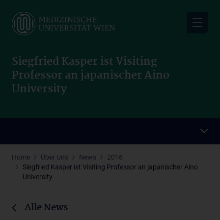
Skip
to
main
content
Siegfried Kasper ist Visiting
Professor an japanischer Aino
University
Home
Über Uns
News
2016
Siegfried Kasper ist Visiting Professor an japanischer Aino
University
Alle News