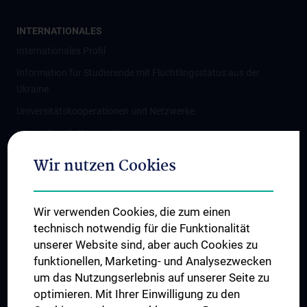
INTERNATIONALES
Internationales Profil
Information für Studierende mit Flüchtlingsstatus aus der
Ukraine
Universitätskooperationen und Netzwerke
Internationale Kooperationen
Adjunct Professorships
Wir nutzen Cookies
Student & Staff Exchange
Das KPJ der MedUni Wien
Wir verwenden Cookies, die zum einen
Graduiertentraining
technisch notwendig für die Funktionalität
Dual Career
unserer Website sind, aber auch Cookies zu
funktionellen, Marketing- und Analysezwecken
Trusted Reseach - Research Security - Foreign Interference
um das Nutzungserlebnis auf unserer Seite zu
UNESCO Lehrstuhl für Bioethik
optimieren. Mit Ihrer Einwilligung zu den