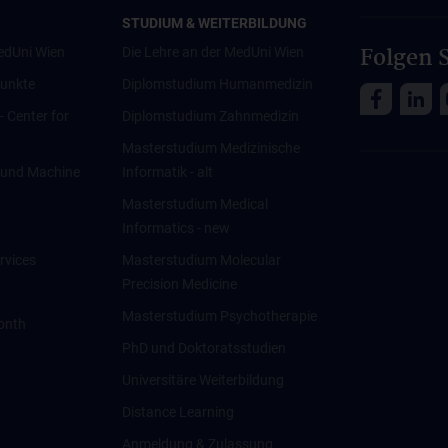
STUDIUM & WEITERBILDUNG
Folgen S
edUni Wien
Die Lehre an der MedUni Wien
unkte
Diplomstudium Humanmedizin
 - Center for
Diplomstudium Zahnmedizin
Masterstudium Medizinische
ce und Machine
Informatik - alt
Masterstudium Medical
Informatics - new
rvices
Masterstudium Molecular
Precision Medicine
Masterstudium Psychotherapie
onth
PhD und Doktoratsstudien
Universitäre Weiterbildung
Distance Learning
Anmeldung & Zulassung