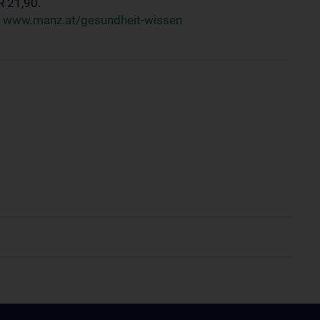
R 21,90.
.
www.manz.at/gesundheit-wissen