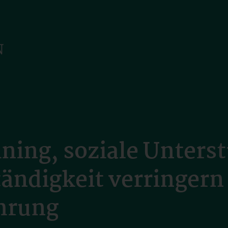
ining, soziale Unters
tändigkeit verringern
hrung