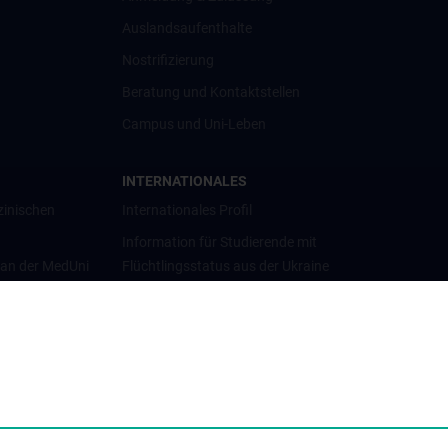
Auslandsaufenthalte
Nostrifizierung
Beratung und Kontaktstellen
Campus und Uni-Leben
INTERNATIONALES
zinischen
Internationales Profil
Information für Studierende mit
 an der MedUni
Flüchtlingsstatus aus der Ukraine
Universitätskooperationen und
Netzwerke
Internationale Kooperationen
Adjunct Professorships
Student & Staff Exchange