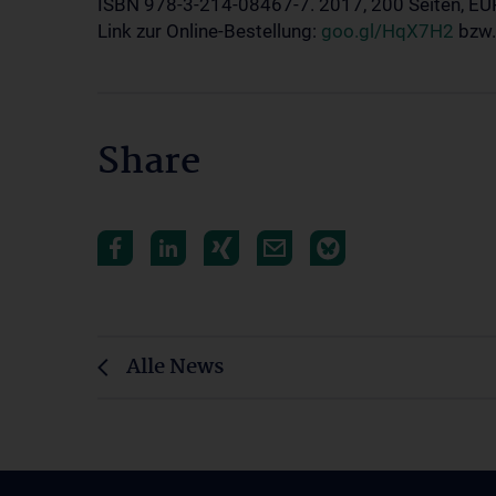
ISBN 978-3-214-08467-7. 2017, 200 Seiten, EU
Link zur Online-Bestellung:
goo.gl/HqX7H2
bzw
Share
Alle News