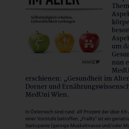
Thema
Aspek
körpe
beson
Aspek
um da
Gesun
nun e
MedU
erschienen: „Gesundheit im Alte
Dorner und Ernährungswissenscha
MedUni Wien.
In Österreich sind rund elf Prozent der über 65-
einer Vorstufe betroffen. „Frailty“ ist ein geri
Sarkopenie (geringe Muskelmasse und/oder Muske