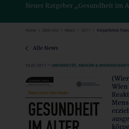
Neuer Ratgeber „Gesundheit im 
Home
Über Uns
News
2017
Körperliches Trai
Alle News
–
,
10.07.2017
UNIVERSITÄT
MEDIZIN & WISSENSCHAF
(Wien
Wien 
Reakt
Mens
erzie
ausge
körpe