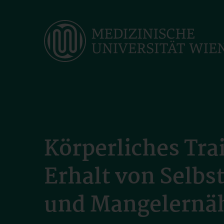
Skip
to
main
content
Körperliches Tra
Erhalt von Selbs
und Mangelernä