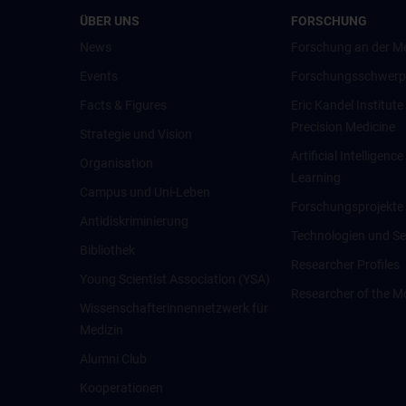
ÜBER UNS
FORSCHUNG
News
Forschung an der M
Events
Forschungsschwerp
Facts & Figures
Eric Kandel Institute
Precision Medicine
Strategie und Vision
Artificial Intelligen
Organisation
Learning
Campus und Uni-Leben
Forschungsprojekte
Antidiskriminierung
Technologien und Se
Bibliothek
Researcher Profiles
Young Scientist Association (YSA)
Researcher of the M
Wissenschafter­innennetzwerk für
Medizin
Alumni Club
Kooperationen