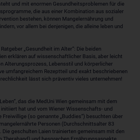
steht und mit enormen Gesundheitsproblemen für die
nsprogramme, die aus einer Kombination aus sozialer
rvention bestehen, können Mangelernährung und
indern, vor allem bei denjenigen, die alleine leben und
 Ratgeber „Gesundheit im Alter“: Die beiden
en erklären auf wissenschaftlicher Basis, aber leicht
n Alterungsprozess, Lebensstil und körperlicher
usive umfangreichem Rezeptteil und exakt beschriebenen
echlichkeit lässt sich präventiv vieles unternehmen!
s Leben“, das die MedUni Wien gemeinsam mit dem
 initiiert hat und vom Wiener Wissenschafts- und
 Freiwillige (so genannte „Buddies“) besuchten über
mangelernährte Personen (Durchschnittsalter 83
 Die geschulten Laien trainierten gemeinsam mit den
nem Theraband) und besprechen Ernährungsaspekte.