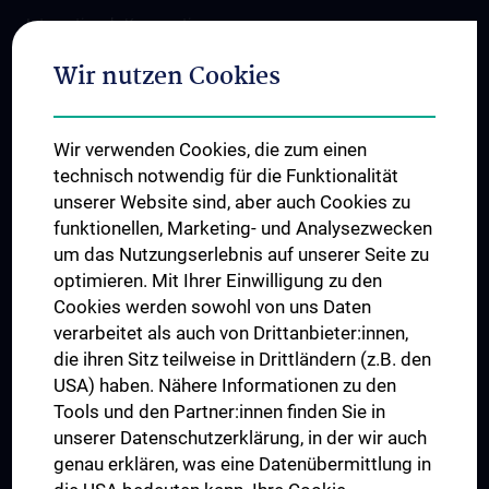
Internationale Kooperationen
Adjunct Professorships
Wir nutzen Cookies
Student & Staff Exchange
Das KPJ der MedUni Wien
Wir verwenden Cookies, die zum einen
Graduiertentraining
technisch notwendig für die Funktionalität
Dual Career
unserer Website sind, aber auch Cookies zu
funktionellen, Marketing- und Analysezwecken
Trusted Reseach - Research Security - Foreign Interference
um das Nutzungserlebnis auf unserer Seite zu
UNESCO Lehrstuhl für Bioethik
optimieren. Mit Ihrer Einwilligung zu den
MUVI
Cookies werden sowohl von uns Daten
verarbeitet als auch von Drittanbieter:innen,
die ihren Sitz teilweise in Drittländern (z.B. den
USA) haben. Nähere Informationen zu den
Folgen Sie uns auf
Tools und den Partner:innen finden Sie in
unserer Datenschutzerklärung, in der wir auch
genau erklären, was eine Datenübermittlung in