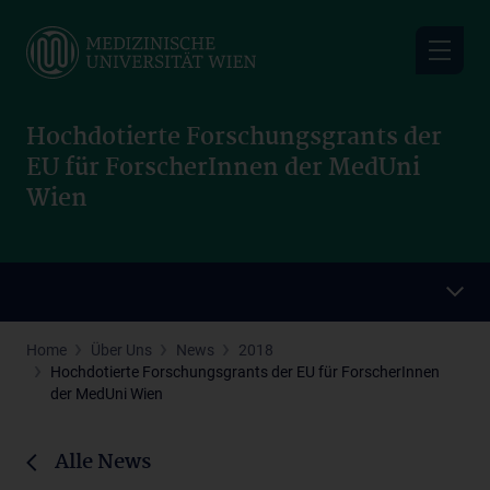
Skip
to
main
content
Hochdotierte Forschungsgrants der
EU für ForscherInnen der MedUni
Wien
Home
Über Uns
News
2018
Hochdotierte Forschungsgrants der EU für ForscherInnen
der MedUni Wien
Alle News