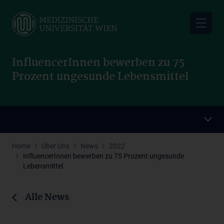
Skip
to
main
content
InfluencerInnen bewerben zu 75
Prozent ungesunde Lebensmittel
Home
Über Uns
News
2022
InfluencerInnen bewerben zu 75 Prozent ungesunde
Lebensmittel
Alle News