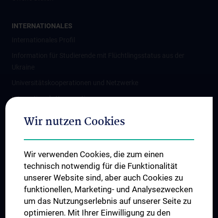
INTERNATIONALES
Internationales Profil
Information für Studierende mit Flüchtlingsstatus aus der
Ukraine
Universitätskooperationen und Netzwerke
Internationale Kooperationen
Adjunct Professorships
Wir nutzen Cookies
Student & Staff Exchange
Das KPJ der MedUni Wien
Wir verwenden Cookies, die zum einen
Graduiertentraining
technisch notwendig für die Funktionalität
Dual Career
unserer Website sind, aber auch Cookies zu
funktionellen, Marketing- und Analysezwecken
Trusted Reseach - Research Security - Foreign Interference
um das Nutzungserlebnis auf unserer Seite zu
UNESCO Lehrstuhl für Bioethik
optimieren. Mit Ihrer Einwilligung zu den