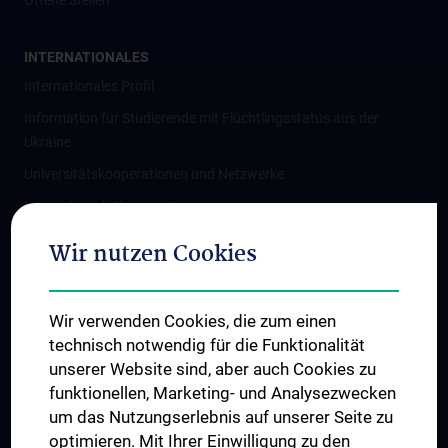
Offene Stellen
INTERNATIONALES
Internationales Profil
Information für Studierende mit Flüchtlingsstatus aus der
Ukraine
Universitätskooperationen und Netzwerke
Internationale Kooperationen
Adjunct Professorships
Wir nutzen Cookies
Student & Staff Exchange
Das KPJ der MedUni Wien
Wir verwenden Cookies, die zum einen
Graduiertentraining
technisch notwendig für die Funktionalität
Dual Career
unserer Website sind, aber auch Cookies zu
funktionellen, Marketing- und Analysezwecken
Trusted Reseach - Research Security - Foreign Interference
um das Nutzungserlebnis auf unserer Seite zu
UNESCO Lehrstuhl für Bioethik
optimieren. Mit Ihrer Einwilligung zu den