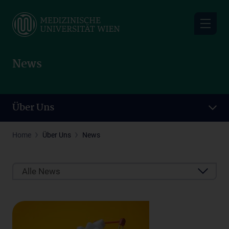
Skip
to
main
content
News
Über Uns
Home
Über Uns
News
Alle News