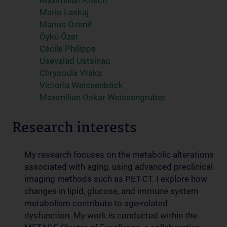
Maximilian Krisch
Mario Laskaj
Marius Ozenil
Öykü Özer
Cécile Philippe
Usevalad Ustsinau
Chrysoula Vraka
Victoria Weissenböck
Maximilian Oskar Weissengruber
Research interests
My research focuses on the metabolic alterations
associated with aging, using advanced preclinical
imaging methods such as PET-CT. I explore how
changes in lipid, glucose, and immune system
metabolism contribute to age-related
dysfunction. My work is conducted within the