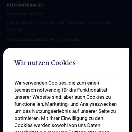
INTERNATIONALES
Internationales Profil
Information für Studierende mit Flüchtlingsstatus aus der
Ukraine
Universitätskooperationen und Netzwerke
Internationale Kooperationen
Adjunct Professorships
Wir nutzen Cookies
Student & Staff Exchange
Das KPJ der MedUni Wien
Wir verwenden Cookies, die zum einen
Graduiertentraining
technisch notwendig für die Funktionalität
Dual Career
unserer Website sind, aber auch Cookies zu
funktionellen, Marketing- und Analysezwecken
Trusted Reseach - Research Security - Foreign Interference
um das Nutzungserlebnis auf unserer Seite zu
UNESCO Lehrstuhl für Bioethik
optimieren. Mit Ihrer Einwilligung zu den
MUVI
Cookies werden sowohl von uns Daten