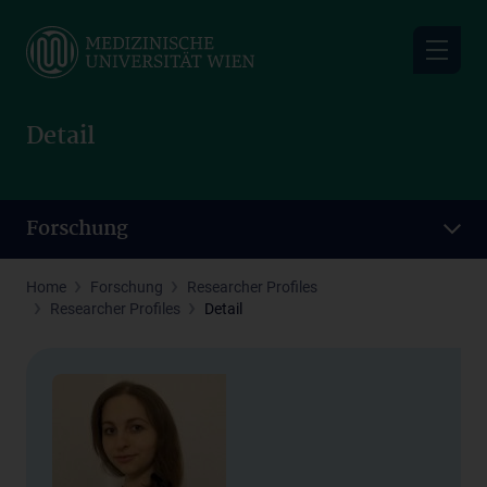
Skip
to
main
content
Detail
Forschung
Home
Forschung
Researcher Profiles
Researcher Profiles
Detail