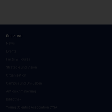
ÜBER UNS
News
Events
Facts & Figures
Strategie und Vision
Organisation
Campus und Uni-Leben
Antidiskriminierung
Bibliothek
Young Scientist Association (YSA)