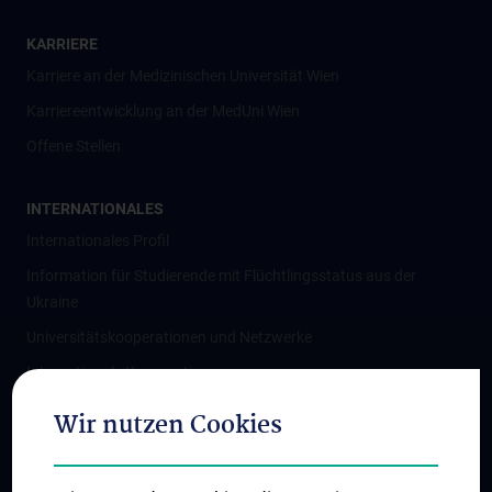
KARRIERE
Karriere an der Medizinischen Universität Wien
Karriereentwicklung an der MedUni Wien
Offene Stellen
INTERNATIONALES
Internationales Profil
Information für Studierende mit Flüchtlingsstatus aus der
Ukraine
Universitätskooperationen und Netzwerke
Internationale Kooperationen
Adjunct Professorships
Wir nutzen Cookies
Student & Staff Exchange
Das KPJ der MedUni Wien