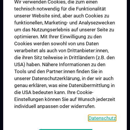
Wir verwenden Cookies, die zum einen
Graduiertentraining
technisch notwendig für die Funktionalität
Dual Career
unserer Website sind, aber auch Cookies zu
funktionellen, Marketing- und Analysezwecken
Trusted Reseach - Research Security - Foreign Interference
um das Nutzungserlebnis auf unserer Seite zu
UNESCO Lehrstuhl für Bioethik
optimieren. Mit Ihrer Einwilligung zu den
MUVI
Cookies werden sowohl von uns Daten
verarbeitet als auch von Drittanbieter:innen,
die ihren Sitz teilweise in Drittländern (z.B. den
USA) haben. Nähere Informationen zu den
Folgen Sie uns auf
Tools und den Partner:innen finden Sie in
unserer Datenschutzerklärung, in der wir auch
genau erklären, was eine Datenübermittlung in
die USA bedeuten kann. Ihre Cookie-
Einstellungen können Sie auf Wunsch jederzeit
individuell anpassen oder widerrufen.
PRESSE
JOBS
Datenschutz
MEDUNI SHOP