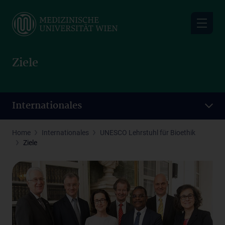
Skip
to
main
content
Ziele
Internationales
Home
Internationales
UNESCO Lehrstuhl für Bioethik
Ziele