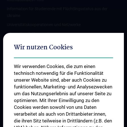
Information für Studierende mit Flüchtlingsstatus aus der
Ukraine
Universitätskooperationen und Netzwerke
Internationale Kooperationen
Adjunct Professorships
Wir nutzen Cookies
Student & Staff Exchange
Das KPJ der MedUni Wien
Wir verwenden Cookies, die zum einen
Graduiertentraining
technisch notwendig für die Funktionalität
Dual Career
unserer Website sind, aber auch Cookies zu
funktionellen, Marketing- und Analysezwecken
Trusted Reseach - Research Security - Foreign Interference
um das Nutzungserlebnis auf unserer Seite zu
UNESCO Lehrstuhl für Bioethik
optimieren. Mit Ihrer Einwilligung zu den
MUVI
Cookies werden sowohl von uns Daten
verarbeitet als auch von Drittanbieter:innen,
die ihren Sitz teilweise in Drittländern (z.B. den