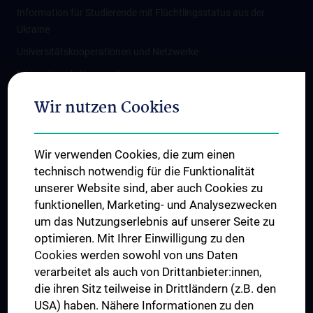
Information für Studierende mit Flüchtlingsstatus aus der
Ukraine
Universitätskooperationen und Netzwerke
Internationale Kooperationen
Adjunct Professorships
Wir nutzen Cookies
Student & Staff Exchange
Das KPJ der MedUni Wien
Wir verwenden Cookies, die zum einen
Graduiertentraining
technisch notwendig für die Funktionalität
Dual Career
unserer Website sind, aber auch Cookies zu
funktionellen, Marketing- und Analysezwecken
Trusted Reseach - Research Security - Foreign Interference
um das Nutzungserlebnis auf unserer Seite zu
UNESCO Lehrstuhl für Bioethik
optimieren. Mit Ihrer Einwilligung zu den
MUVI
Cookies werden sowohl von uns Daten
verarbeitet als auch von Drittanbieter:innen,
die ihren Sitz teilweise in Drittländern (z.B. den
USA) haben. Nähere Informationen zu den