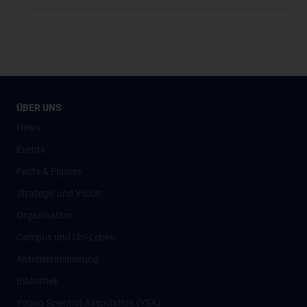
ÜBER UNS
News
Events
Facts & Figures
Strategie und Vision
Organisation
Campus und Uni-Leben
Antidiskriminierung
Bibliothek
Young Scientist Association (YSA)