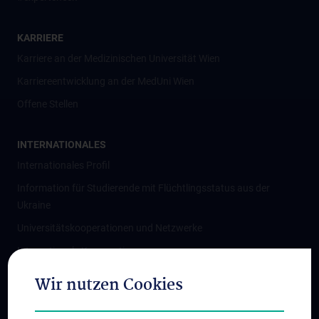
KARRIERE
Karriere an der Medizinischen Universität Wien
Karriereentwicklung an der MedUni Wien
Offene Stellen
INTERNATIONALES
Internationales Profil
Information für Studierende mit Flüchtlingsstatus aus der
Ukraine
Universitätskooperationen und Netzwerke
Internationale Kooperationen
Adjunct Professorships
Wir nutzen Cookies
Student & Staff Exchange