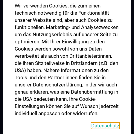
Das KPJ der MedUni Wien
Wir verwenden Cookies, die zum einen
Graduiertentraining
technisch notwendig für die Funktionalität
Dual Career
unserer Website sind, aber auch Cookies zu
funktionellen, Marketing- und Analysezwecken
Trusted Reseach - Research Security - Foreign Interference
um das Nutzungserlebnis auf unserer Seite zu
UNESCO Lehrstuhl für Bioethik
optimieren. Mit Ihrer Einwilligung zu den
MUVI
Cookies werden sowohl von uns Daten
verarbeitet als auch von Drittanbieter:innen,
die ihren Sitz teilweise in Drittländern (z.B. den
USA) haben. Nähere Informationen zu den
Folgen Sie uns auf
Tools und den Partner:innen finden Sie in
unserer Datenschutzerklärung, in der wir auch
genau erklären, was eine Datenübermittlung in
die USA bedeuten kann. Ihre Cookie-
Einstellungen können Sie auf Wunsch jederzeit
individuell anpassen oder widerrufen.
PRESSE
JOBS
Datenschutz
MEDUNI SHOP