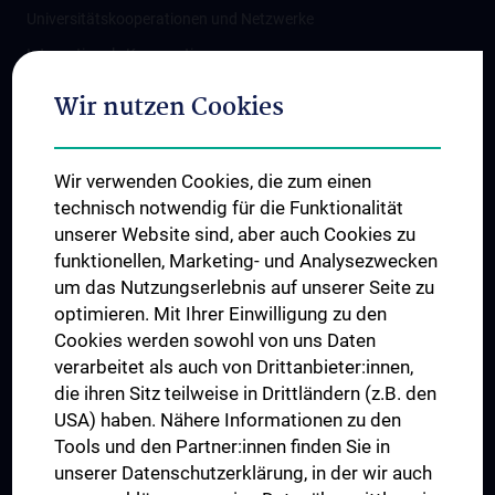
Universitätskooperationen und Netzwerke
Internationale Kooperationen
Adjunct Professorships
Wir nutzen Cookies
Student & Staff Exchange
Das KPJ der MedUni Wien
Wir verwenden Cookies, die zum einen
Graduiertentraining
technisch notwendig für die Funktionalität
Dual Career
unserer Website sind, aber auch Cookies zu
funktionellen, Marketing- und Analysezwecken
Trusted Reseach - Research Security - Foreign Interference
um das Nutzungserlebnis auf unserer Seite zu
UNESCO Lehrstuhl für Bioethik
optimieren. Mit Ihrer Einwilligung zu den
MUVI
Cookies werden sowohl von uns Daten
verarbeitet als auch von Drittanbieter:innen,
die ihren Sitz teilweise in Drittländern (z.B. den
USA) haben. Nähere Informationen zu den
Folgen Sie uns auf
Tools und den Partner:innen finden Sie in
unserer Datenschutzerklärung, in der wir auch