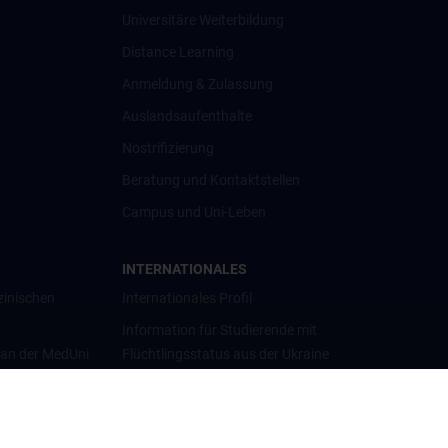
Universitäre Weiterbildung
Distance Learning
Anmeldung & Zulassung
Auslandsaufenthalte
Nostrifizierung
Beratung und Kontaktstellen
Campus und Uni-Leben
INTERNATIONALES
zinischen
Internationales Profil
Information für Studierende mit
 an der MedUni
Flüchtlingsstatus aus der Ukraine
Universitätskooperationen und
Netzwerke
Internationale Kooperationen