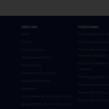
ÜBER UNS
FORSCHUNG
News
Forschung an der M
Events
Forschungsschwerp
Facts & Figures
Eric Kandel Institute
Precision Medicine
Strategie und Vision
Artificial Intelligen
Organisation
Learning
Campus und Uni-Leben
Forschungsprojekte
Antidiskriminierung
Technologien und Se
Bibliothek
Researcher Profiles
Young Scientist Association (YSA)
Researcher of the M
Wissenschafter­innennetzwerk für