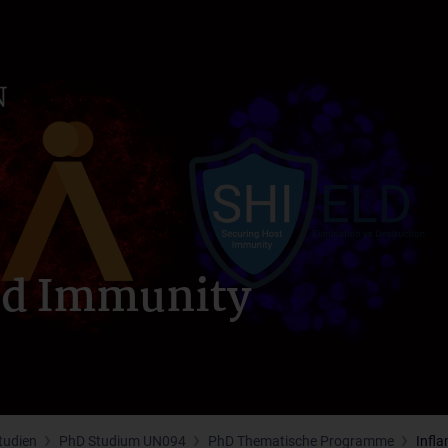
nd Immunity
tudien
PhD Studium UN094
PhD Thematische Programme
Infl