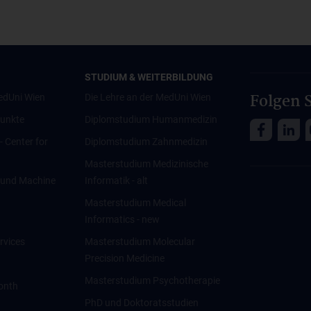
STUDIUM & WEITERBILDUNG
Folgen S
edUni Wien
Die Lehre an der MedUni Wien
unkte
Diplomstudium Humanmedizin
 - Center for
Diplomstudium Zahnmedizin
Masterstudium Medizinische
ce und Machine
Informatik - alt
Masterstudium Medical
Informatics - new
rvices
Masterstudium Molecular
Precision Medicine
Masterstudium Psychotherapie
onth
PhD und Doktoratsstudien