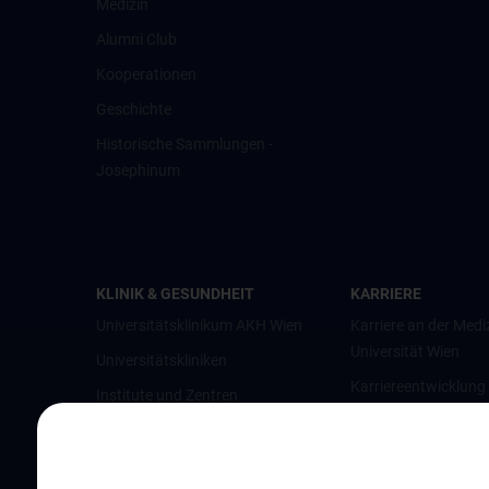
Medizin
Alumni Club
Kooperationen
Geschichte
Historische Sammlungen -
Josephinum
KLINIK & GESUNDHEIT
KARRIERE
Universitätsklinikum AKH Wien
Karriere an der Medi
Universität Wien
Universitätskliniken
Karriereentwicklung
Institute und Zentren
Wien
Ambulanzen & Services
Offene Stellen
Gesundheits-Services