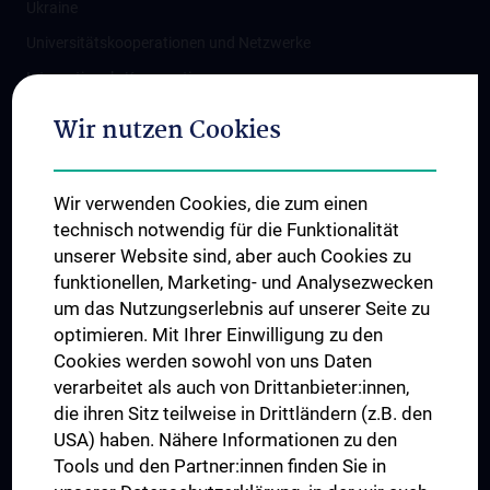
Ukraine
Universitätskooperationen und Netzwerke
Internationale Kooperationen
Adjunct Professorships
Wir nutzen Cookies
Student & Staff Exchange
Das KPJ der MedUni Wien
Wir verwenden Cookies, die zum einen
Graduiertentraining
technisch notwendig für die Funktionalität
Dual Career
unserer Website sind, aber auch Cookies zu
funktionellen, Marketing- und Analysezwecken
Trusted Reseach - Research Security - Foreign Interference
um das Nutzungserlebnis auf unserer Seite zu
UNESCO Lehrstuhl für Bioethik
optimieren. Mit Ihrer Einwilligung zu den
MUVI
Cookies werden sowohl von uns Daten
verarbeitet als auch von Drittanbieter:innen,
die ihren Sitz teilweise in Drittländern (z.B. den
USA) haben. Nähere Informationen zu den
Folgen Sie uns auf
Tools und den Partner:innen finden Sie in