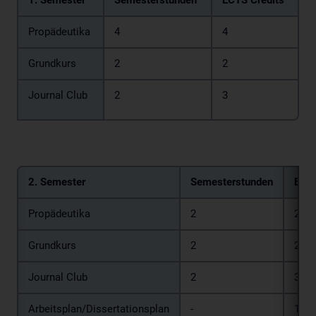
1. Semester
Semesterstunden
ECTS Credits
Propädeutika
4
4
Grundkurs
2
2
Journal Club
2
3
2. Semester
Semesterstunden
ECTS
Propädeutika
2
2
Grundkurs
2
2
Journal Club
2
3
Arbeitsplan/Dissertationsplan
-
10