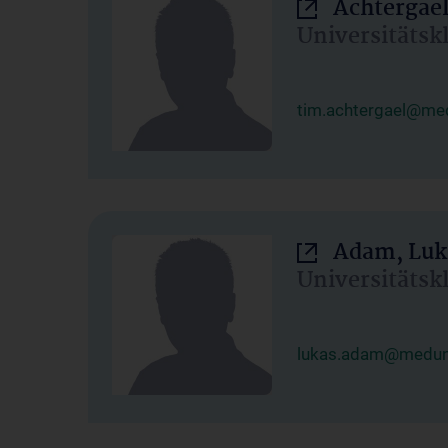
Achtergael
Universitätsk
tim.achtergael@med
Adam, Luk
Universitätsk
lukas.adam@meduni