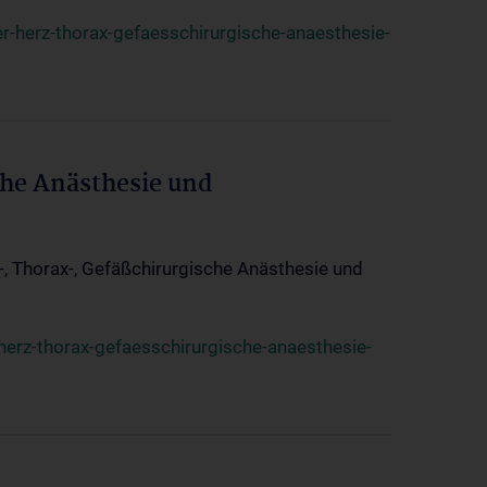
r-herz-thorax-gefaesschirurgische-anaesthesie-
che Anästhesie und
z-, Thorax-, Gefäßchirurgische Anästhesie und
herz-thorax-gefaesschirurgische-anaesthesie-