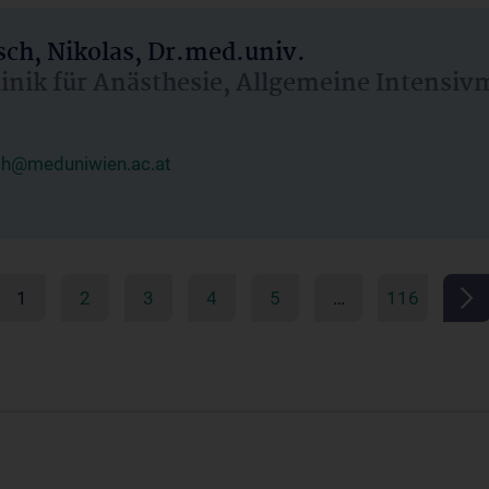
ch, Nikolas, Dr.med.univ.
linik für Anästhesie, Allgemeine Intensi
ch@meduniwien.ac.at
1
2
3
4
5
…
116