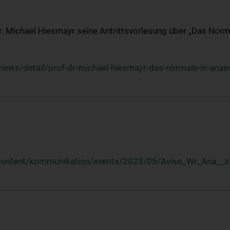
Dr. Michael Hiesmayr seine Antrittsvorlesung über „Das Norm
ews/detail/prof-dr-michael-hiesmayr-das-normale-in-anaes
/content/kommunikation/events/2023/05/Aviso_Wr_Ana__st