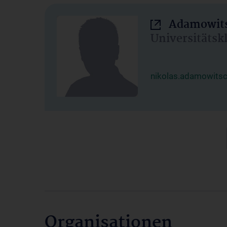
Adamowits
Universitätsk
nikolas.adamowits
Organisationen