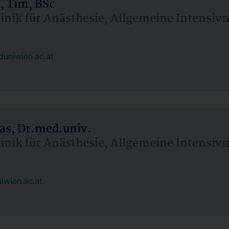
, Tim, BSc
linik für Anästhesie, Allgemeine Intensi
uniwien.ac.at
as, Dr.med.univ.
linik für Anästhesie, Allgemeine Intensi
wien.ac.at