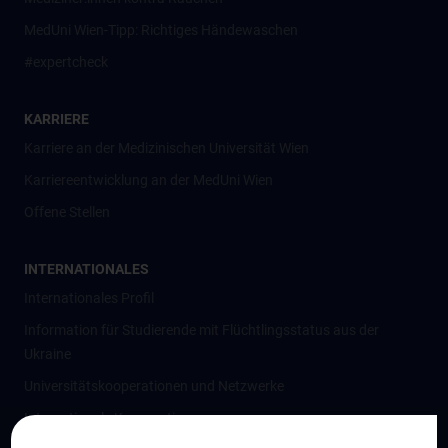
MedUni Wien-Tipp: Richtiges Händewaschen
#expertcheck
KARRIERE
Karriere an der Medizinischen Universität Wien
Karriereentwicklung an der MedUni Wien
Offene Stellen
INTERNATIONALES
Internationales Profil
Information für Studierende mit Flüchtlingsstatus aus der
Ukraine
Universitätskooperationen und Netzwerke
Internationale Kooperationen