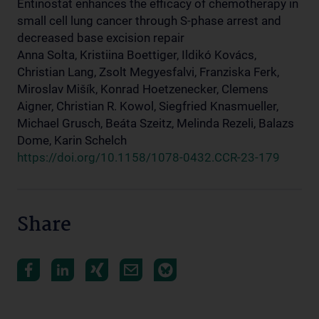
Entinostat enhances the efficacy of chemotherapy in
small cell lung cancer through S-phase arrest and
decreased base excision repair
Anna Solta, Kristiina Boettiger, Ildikó Kovács,
Christian Lang, Zsolt Megyesfalvi, Franziska Ferk,
Miroslav Mišík, Konrad Hoetzenecker, Clemens
Aigner, Christian R. Kowol, Siegfried Knasmueller,
Michael Grusch, Beáta Szeitz, Melinda Rezeli, Balazs
Dome, Karin Schelch
https://doi.org/10.1158/1078-0432.CCR-23-179
Share