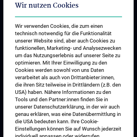
Adjunct Professorships
Wir nutzen Cookies
Student & Staff Exchange
Das KPJ der MedUni Wien
Wir verwenden Cookies, die zum einen
Graduiertentraining
technisch notwendig für die Funktionalität
Dual Career
unserer Website sind, aber auch Cookies zu
funktionellen, Marketing- und Analysezwecken
Trusted Reseach - Research Security - Foreign Interference
um das Nutzungserlebnis auf unserer Seite zu
UNESCO Lehrstuhl für Bioethik
optimieren. Mit Ihrer Einwilligung zu den
MUVI
Cookies werden sowohl von uns Daten
verarbeitet als auch von Drittanbieter:innen,
die ihren Sitz teilweise in Drittländern (z.B. den
USA) haben. Nähere Informationen zu den
Folgen Sie uns auf
Tools und den Partner:innen finden Sie in
unserer Datenschutzerklärung, in der wir auch
genau erklären, was eine Datenübermittlung in
die USA bedeuten kann. Ihre Cookie-
Einstellungen können Sie auf Wunsch jederzeit
individuell anpassen oder widerrufen.
PRESSE