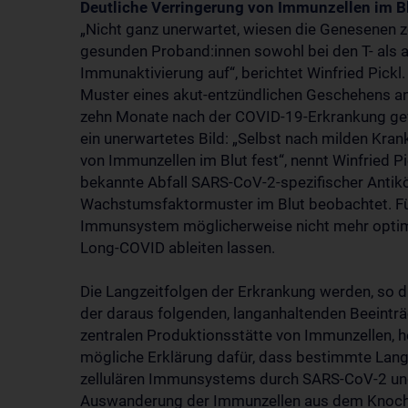
Deutliche Verringerung von Immunzellen im B
„Nicht ganz unerwartet, wiesen die Genesenen 
gesunden Proband:innen sowohl bei den T- als a
Immunaktivierung auf“, berichtet Winfried Pic
Muster eines akut-entzündlichen Geschehens an.
zehn Monate nach der COVID-19-Erkrankung gew
ein unerwartetes Bild: „Selbst nach milden Krank
von Immunzellen im Blut fest“, nennt Winfried P
bekannte Abfall SARS-CoV-2-spezifischer Antikö
Wachstumsfaktormuster im Blut beobachtet. Fü
Immunsystem möglicherweise nicht mehr optimal
Long-COVID ableiten lassen.
Die Langzeitfolgen der Erkrankung werden, so di
der daraus folgenden, langanhaltenden Beeintr
zentralen Produktionsstätte von Immunzellen, he
mögliche Erklärung dafür, dass bestimmte Lan
zellulären Immunsystems durch SARS-CoV-2 und 
Auswanderung der Immunzellen aus dem Knoch