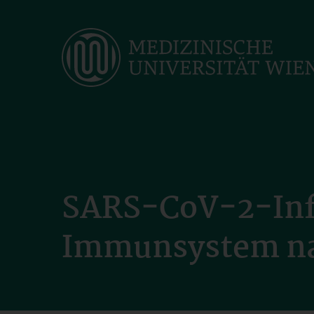
Skip
to
main
content
SARS-CoV-2-Inf
Immunsystem na