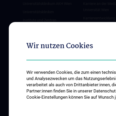
Universitätsklinikum AKH Wien
Karriere an der Medi
Universität Wien
Universitätskliniken
Karriereentwicklung
Institute und Zentren
Wien
Ambulanzen & Services
Offene Stellen
Gesundheits-Services
Wir nutzen Cookies
Good health and well-being
Mediziner:innen kontra Rauchen
MedUni Wien-Tipp: Richtiges
Händewaschen
Wir verwenden Cookies, die zum einen technisc
#expertcheck
und Analysezwecken um das Nutzungserlebnis a
verarbeitet als auch von Drittanbieter:innen, d
Partner:innen finden Sie in unserer Datenschut
Cookie-Einstellungen können Sie auf Wunsch je