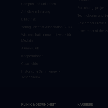
Learning
Campus und Uni-Leben
Forschungsprojekte
Antidiskriminierung
Technologien und Se
Bibliothek
Researcher Profiles
Young Scientist Association (YSA)
Researcher of the M
Wissenschafter­innennetzwerk für
Medizin
Alumni Club
Kooperationen
Geschichte
Historische Sammlungen -
Josephinum
KLINIK & GESUNDHEIT
KARRIERE