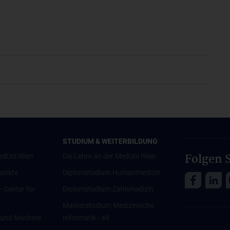
STUDIUM & WEITERBILDUNG
Folgen S
edUni Wien
Die Lehre an der MedUni Wien
unkte
Diplomstudium Humanmedizin
 - Center for
Diplomstudium Zahnmedizin
Masterstudium Medizinische
ce und Machine
Informatik - alt