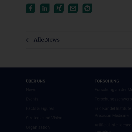
Alle News
ÜBER UNS
FORSCHUNG
News
Forschung an der M
Events
Forschungsschwerp
Facts & Figures
Eric Kandel Institute
Precision Medicine
Strategie und Vision
Artificial Intelligen
Organisation