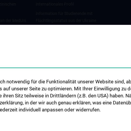
zinischen
Internationales Profil
Information für Studierende mit
 an der MedUni
Flüchtlingsstatus aus der Ukraine
Universitätskooperationen und
Netzwerke
Internationale Kooperationen
Adjunct Professorships
Student & Staff Exchange
Das KPJ der MedUni Wien
h notwendig für die Funktionalität unserer Website sind, ab
Graduiertentraining
uf unserer Seite zu optimieren. Mit Ihrer Einwilligung zu
Dual Career
ie ihren Sitz teilweise in Drittländern (z.B. den USA) haben.
zerklärung, in der wir auch genau erklären, was eine Datenü
Trusted Reseach - Research
derzeit individuell anpassen oder widerrufen.
Security - Foreign Interference
UNESCO Lehrstuhl für Bioethik
MUVI