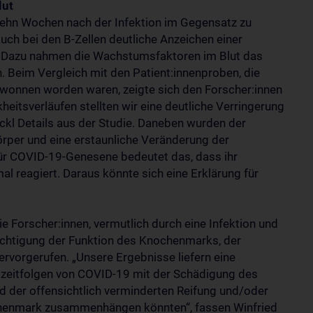
lut
zehn Wochen nach der Infektion im Gegensatz zu
uch bei den B-Zellen deutliche Anzeichen einer
kl. Dazu nahmen die Wachstumsfaktoren im Blut das
 Beim Vergleich mit den Patient:innenproben, die
onnen worden waren, zeigte sich den Forscher:innen
heitsverläufen stellten wir eine deutliche Verringerung
ickl Details aus der Studie. Daneben wurden der
rper und eine erstaunliche Veränderung der
r COVID-19-Genesene bedeutet das, dass ihr
 reagiert. Daraus könnte sich eine Erklärung für
e Forscher:innen, vermutlich durch eine Infektion und
ächtigung der Funktion des Knochenmarks, der
rvorgerufen. „Unsere Ergebnisse liefern eine
gzeitfolgen von COVID-19 mit der Schädigung des
der offensichtlich verminderten Reifung und/oder
enmark zusammenhängen könnten“, fassen Winfried