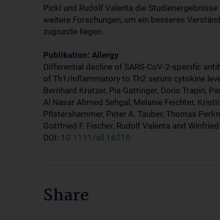
Pickl und Rudolf Valenta die Studienergebnisse
weitere Forschungen, um ein besseres Verständ
zugrunde liegen.
Publikation: Allergy
Differential decline of SARS-CoV-2-specific anti
of Th1/inflammatory to Th2 serum cytokine level
Bernhard Kratzer, Pia Gattinger, Doris Trapin, Pau
Al Nasar Ahmed Sehgal, Melanie Feichter, Kristi
Pfistershammer, Peter A. Tauber, Thomas Perkm
Gottfried F. Fischer, Rudolf Valenta and Winfried 
DOI:
10.1111/all.16210
Share