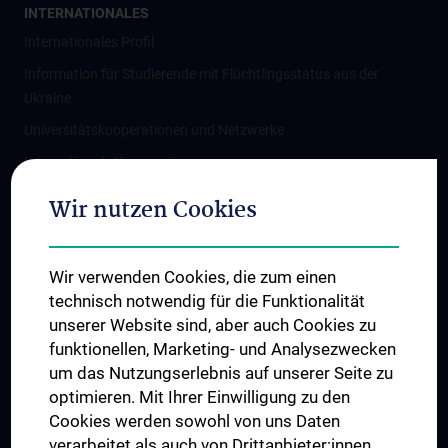
INTERNATIONALES
Internationales Profil
Information für Studierende mit Flüchtlingsstatus aus der
Ukraine
Universitätskooperationen und Netzwerke
Internationale Kooperationen
Adjunct Professorships
Wir nutzen Cookies
Student & Staff Exchange
Das KPJ der MedUni Wien
Wir verwenden Cookies, die zum einen
Graduiertentraining
technisch notwendig für die Funktionalität
Dual Career
unserer Website sind, aber auch Cookies zu
funktionellen, Marketing- und Analysezwecken
Trusted Reseach - Research Security - Foreign Interference
um das Nutzungserlebnis auf unserer Seite zu
UNESCO Lehrstuhl für Bioethik
optimieren. Mit Ihrer Einwilligung zu den
MUVI
Cookies werden sowohl von uns Daten
verarbeitet als auch von Drittanbieter:innen,