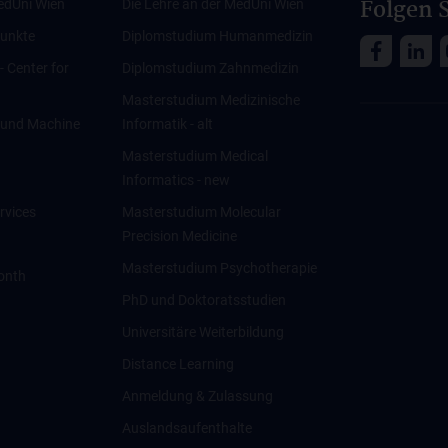
Folgen S
edUni Wien
Die Lehre an der MedUni Wien
unkte
Diplomstudium Humanmedizin
 - Center for
Diplomstudium Zahnmedizin
Masterstudium Medizinische
ce und Machine
Informatik - alt
Masterstudium Medical
Informatics - new
rvices
Masterstudium Molecular
Precision Medicine
Masterstudium Psychotherapie
onth
PhD und Doktoratsstudien
Universitäre Weiterbildung
Distance Learning
Anmeldung & Zulassung
Auslandsaufenthalte