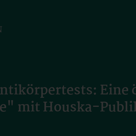
ikörpertests: Eine ö
te" mit Houska-Publi