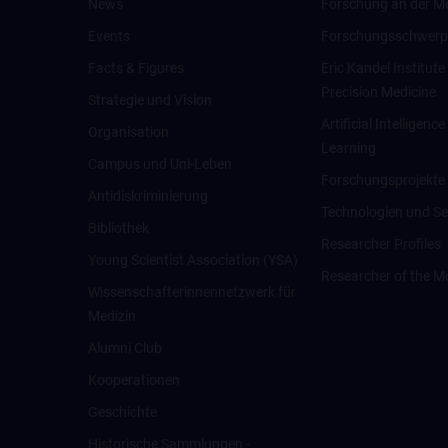
News
Forschung an der M
Events
Forschungsschwerp
Facts & Figures
Eric Kandel Institute
Precision Medicine
Strategie und Vision
Artificial Intelligen
Organisation
Learning
Campus und Uni-Leben
Forschungsprojekte
Antidiskriminierung
Technologien und Se
Bibliothek
Researcher Profiles
Young Scientist Association (YSA)
Researcher of the M
Wissenschafter­innennetzwerk für
Medizin
Alumni Club
Kooperationen
Geschichte
Historische Sammlungen -