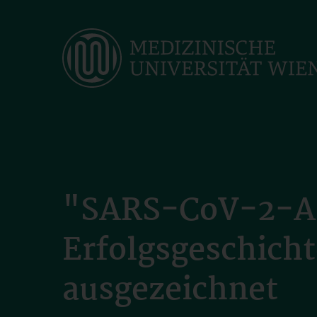
Skip
to
main
content
"SARS-CoV-2-Ant
Erfolgsgeschich
ausgezeichnet