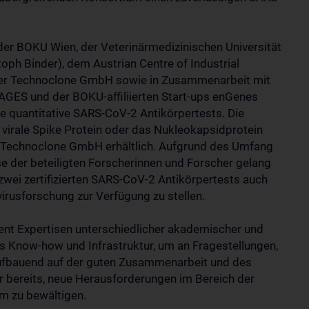
 der BOKU Wien, der Veterinärmedizinischen Universität
toph Binder), dem Austrian Centre of Industrial
ner Technoclone GmbH sowie in Zusammenarbeit mit
 AGES und der BOKU-affiliierten Start-ups enGenes
te quantitative SARS-CoV-2 Antikörpertests. Die
 virale Spike Protein oder das Nukleokapsidprotein
n Technoclone GmbH erhältlich. Aufgrund des Umfang
se der beteiligten Forscherinnen und Forscher gelang
wei zertifizierten SARS-CoV-2 Antikörpertests auch
irusforschung zur Verfügung zu stellen.
ient Expertisen unterschiedlicher akademischer und
 Know-how und Infrastruktur, um an Fragestellungen,
 Aufbauend auf der guten Zusammenarbeit und des
r bereits, neue Herausforderungen im Bereich der
m zu bewältigen.