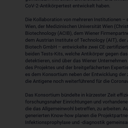
CoV-2-Antikörpertest entwickelt haben.
Die Kollaboration von mehreren Institutionen –
Wien, der Medizinischen Universität Wien (Chris
Biotechnology (ACIB), dem Wiener Firmenpart
dem Austrian Institute of Technology (AIT), der
Biotech GmbH – entwickelte zwei CE-zertifizier
beiden Tests-Kits, welche Antikörper gegen das
detektieren, sind über das Wiener Unternehme
des Projektes und der breitgefächerten Experti
es dem Konsortium neben der Entwicklung der z
die Antigene noch weiterführend für die Coronav
Das Konsortium bündelte in kürzester Zeit effiz
forschungsnaher Einrichtungen und vorhandenes
die das Allgemeinwohl betreffen, zu arbeiten.
generierten Know-how planen die Projektpartne
Infektionsprophylaxe und -diagnostik gemeinsa