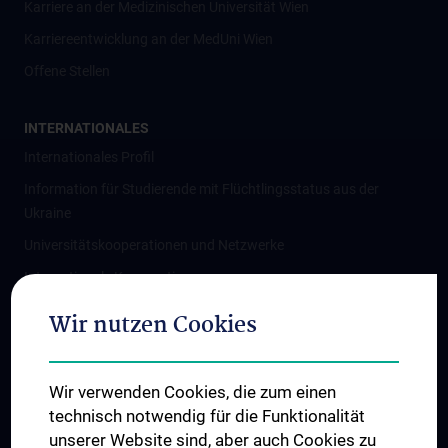
Karriere an der Medizinischen Universität Wien
Karriereentwicklung an der MedUni Wien
Offene Stellen
INTERNATIONALES
Internationales Profil
Information für Studierende mit Flüchtlingsstatus aus der
Ukraine
Universitätskooperationen und Netzwerke
Internationale Kooperationen
Adjunct Professorships
Wir nutzen Cookies
Student & Staff Exchange
Das KPJ der MedUni Wien
Wir verwenden Cookies, die zum einen
Graduiertentraining
technisch notwendig für die Funktionalität
Dual Career
unserer Website sind, aber auch Cookies zu