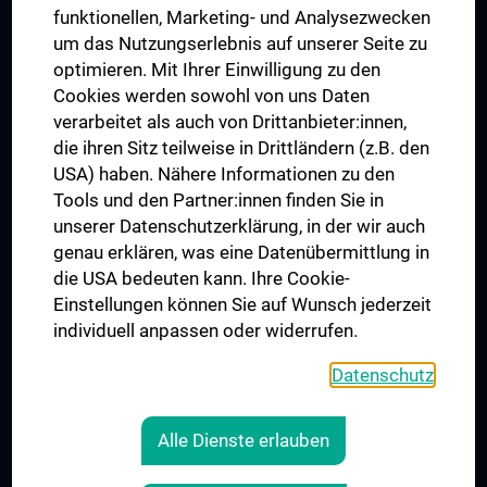
funktionellen, Marketing- und Analysezwecken
Trusted Reseach - Research Security - Foreign Interference
um das Nutzungserlebnis auf unserer Seite zu
UNESCO Lehrstuhl für Bioethik
optimieren. Mit Ihrer Einwilligung zu den
MUVI
Cookies werden sowohl von uns Daten
verarbeitet als auch von Drittanbieter:innen,
die ihren Sitz teilweise in Drittländern (z.B. den
USA) haben. Nähere Informationen zu den
Folgen Sie uns auf
Tools und den Partner:innen finden Sie in
unserer Datenschutzerklärung, in der wir auch
genau erklären, was eine Datenübermittlung in
die USA bedeuten kann. Ihre Cookie-
Einstellungen können Sie auf Wunsch jederzeit
individuell anpassen oder widerrufen.
PRESSE
JOBS
Datenschutz
MEDUNI SHOP
RECHTLICHES
Alle Dienste erlauben
COOKIE-EINSTELLUNGEN
KONTAKT