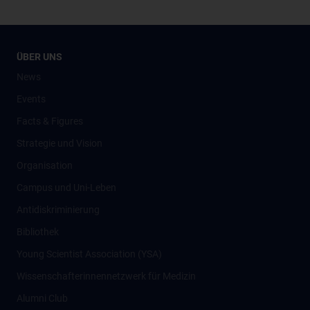
ÜBER UNS
News
Events
Facts & Figures
Strategie und Vision
Organisation
Campus und Uni-Leben
Antidiskriminierung
Bibliothek
Young Scientist Association (YSA)
Wissenschafter­innennetzwerk für Medizin
Alumni Club