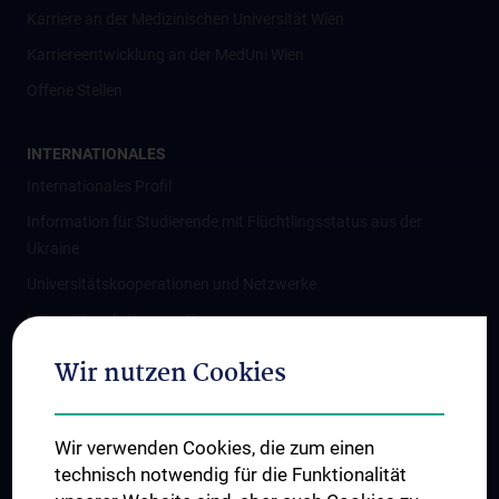
Karriere an der Medizinischen Universität Wien
Karriereentwicklung an der MedUni Wien
Offene Stellen
INTERNATIONALES
Internationales Profil
Information für Studierende mit Flüchtlingsstatus aus der
Ukraine
Universitätskooperationen und Netzwerke
Internationale Kooperationen
Adjunct Professorships
Wir nutzen Cookies
Student & Staff Exchange
Das KPJ der MedUni Wien
Wir verwenden Cookies, die zum einen
Graduiertentraining
technisch notwendig für die Funktionalität
Dual Career