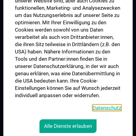
unserer Website sind, aber auch Cookies zu
funktionellen, Marketing- und Analysezwecken
Trusted Reseach - Research Security - Foreign Interference
um das Nutzungserlebnis auf unserer Seite zu
UNESCO Lehrstuhl für Bioethik
optimieren. Mit Ihrer Einwilligung zu den
MUVI
Cookies werden sowohl von uns Daten
verarbeitet als auch von Drittanbieter:innen,
die ihren Sitz teilweise in Drittländern (z.B. den
USA) haben. Nähere Informationen zu den
Folgen Sie uns auf
Tools und den Partner:innen finden Sie in
unserer Datenschutzerklärung, in der wir auch
genau erklären, was eine Datenübermittlung in
die USA bedeuten kann. Ihre Cookie-
Einstellungen können Sie auf Wunsch jederzeit
individuell anpassen oder widerrufen.
PRESSE
JOBS
Datenschutz
MEDUNI SHOP
RECHTLICHES
Alle Dienste erlauben
COOKIE-EINSTELLUNGEN