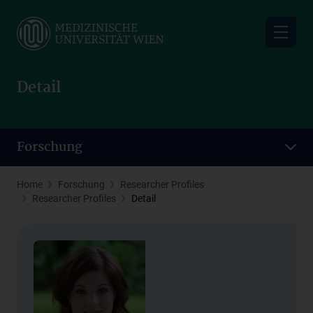
Skip
to
main
content
Detail
Forschung
Home
Forschung
Researcher Profiles
Researcher Profiles
Detail