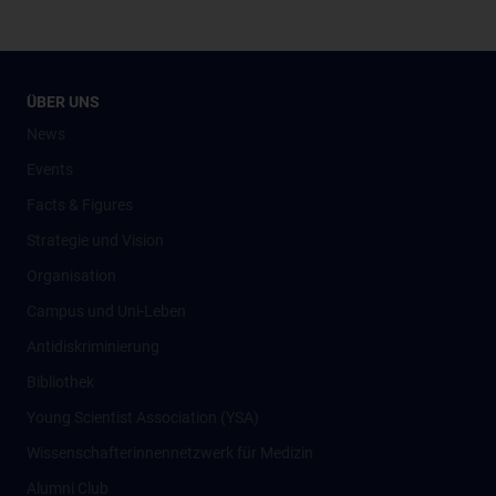
ÜBER UNS
News
Events
Facts & Figures
Strategie und Vision
Organisation
Campus und Uni-Leben
Antidiskriminierung
Bibliothek
Young Scientist Association (YSA)
Wissenschafter­innennetzwerk für Medizin
Alumni Club