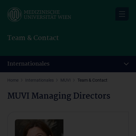
Skip
to
main
content
Team & Contact
Internationales
Home
Internationales
MUVI
Team & Contact
MUVI Managing Directors