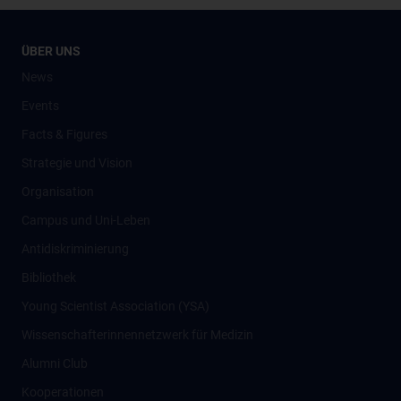
ÜBER UNS
News
Events
Facts & Figures
Strategie und Vision
Organisation
Campus und Uni-Leben
Antidiskriminierung
Bibliothek
Young Scientist Association (YSA)
Wissenschafter­innennetzwerk für Medizin
Alumni Club
Kooperationen