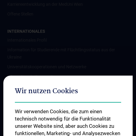
Karriereentwicklung an der MedUni Wien
Offene Stellen
INTERNATIONALES
Internationales Profil
Information für Studierende mit Flüchtlingsstatus aus der
Ukraine
Universitätskooperationen und Netzwerke
Internationale Kooperationen
Adjunct Professorships
Wir nutzen Cookies
Student & Staff Exchange
Das KPJ der MedUni Wien
Wir verwenden Cookies, die zum einen
Graduiertentraining
technisch notwendig für die Funktionalität
Dual Career
unserer Website sind, aber auch Cookies zu
funktionellen, Marketing- und Analysezwecken
Trusted Reseach - Research Security - Foreign Interference