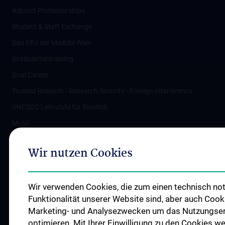
Adjunct Professorships
Student & Staff Exchange
Das KPJ der MedUni Wien
Graduiertentraining
Dual Career
Trusted Reseach - Research Security - Foreign Interference
UNESCO Lehrstuhl für Bioethik
MUVI
Wir nutzen Cookies
Folgen Sie uns auf
Wir verwenden Cookies, die zum einen technisch not
Funktionalität unserer Website sind, aber auch Cooki
Marketing- und Analysezwecken um das Nutzungserle
optimieren. Mit Ihrer Einwilligung zu den Cookies 