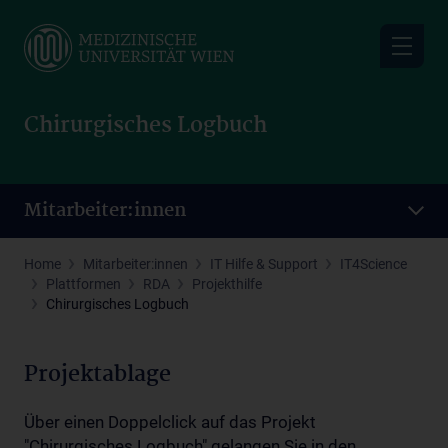
Skip
to
main
content
Chirurgisches Logbuch
Mitarbeiter:innen
Home
Mitarbeiter:innen
IT Hilfe & Support
IT4Science
Plattformen
RDA
Projekthilfe
Chirurgisches Logbuch
Projektablage
Über einen Doppelclick auf das Projekt
"Chirurgisches Logbuch" gelangen Sie in den