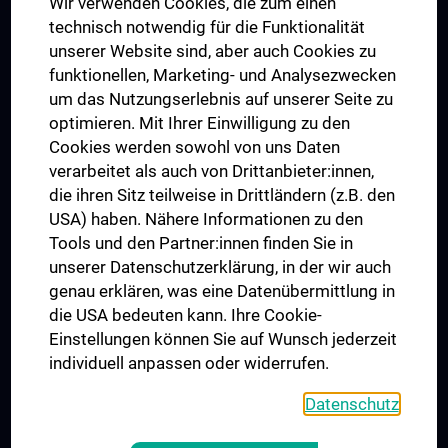
Wir verwenden Cookies, die zum einen
Graduiertentraining
technisch notwendig für die Funktionalität
Dual Career
unserer Website sind, aber auch Cookies zu
funktionellen, Marketing- und Analysezwecken
Trusted Reseach - Research Security - Foreign Interference
um das Nutzungserlebnis auf unserer Seite zu
UNESCO Lehrstuhl für Bioethik
optimieren. Mit Ihrer Einwilligung zu den
MUVI
Cookies werden sowohl von uns Daten
verarbeitet als auch von Drittanbieter:innen,
die ihren Sitz teilweise in Drittländern (z.B. den
USA) haben. Nähere Informationen zu den
Folgen Sie uns auf
Tools und den Partner:innen finden Sie in
unserer Datenschutzerklärung, in der wir auch
genau erklären, was eine Datenübermittlung in
die USA bedeuten kann. Ihre Cookie-
Einstellungen können Sie auf Wunsch jederzeit
individuell anpassen oder widerrufen.
PRESSE
JOBS
Datenschutz
MEDUNI SHOP
RECHTLICHES