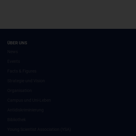
ÜBER UNS
News
Events
Facts & Figures
Strategie und Vision
Organisation
Campus und Uni-Leben
Antidiskriminierung
Bibliothek
Young Scientist Association (YSA)