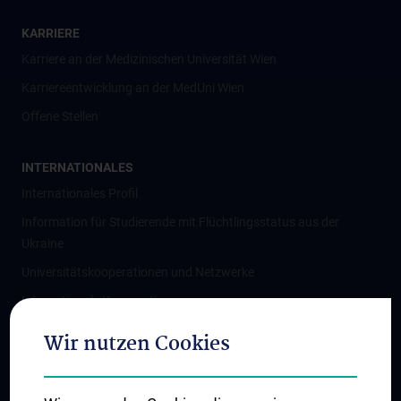
KARRIERE
Karriere an der Medizinischen Universität Wien
Karriereentwicklung an der MedUni Wien
Offene Stellen
INTERNATIONALES
Internationales Profil
Information für Studierende mit Flüchtlingsstatus aus der
Ukraine
Universitätskooperationen und Netzwerke
Internationale Kooperationen
Adjunct Professorships
Wir nutzen Cookies
Student & Staff Exchange
Das KPJ der MedUni Wien