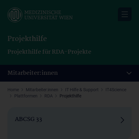
Skip
to
main
content
Projekthilfe
Projekthilfe für RDA-Projekte
Mitarbeiter:innen
Home
Mitarbeiter:innen
IT Hilfe & Support
IT4Science
Plattformen
RDA
Projekthilfe
ABCSG 33