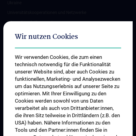
Ukraine
Universitätskooperationen und Netzwerke
Internationale Kooperationen
Adjunct Professorships
Wir nutzen Cookies
Student & Staff Exchange
Das KPJ der MedUni Wien
Wir verwenden Cookies, die zum einen
Graduiertentraining
technisch notwendig für die Funktionalität
Dual Career
unserer Website sind, aber auch Cookies zu
funktionellen, Marketing- und Analysezwecken
Trusted Reseach - Research Security - Foreign Interference
um das Nutzungserlebnis auf unserer Seite zu
UNESCO Lehrstuhl für Bioethik
optimieren. Mit Ihrer Einwilligung zu den
MUVI
Cookies werden sowohl von uns Daten
verarbeitet als auch von Drittanbieter:innen,
die ihren Sitz teilweise in Drittländern (z.B. den
USA) haben. Nähere Informationen zu den
Folgen Sie uns auf
Tools und den Partner:innen finden Sie in