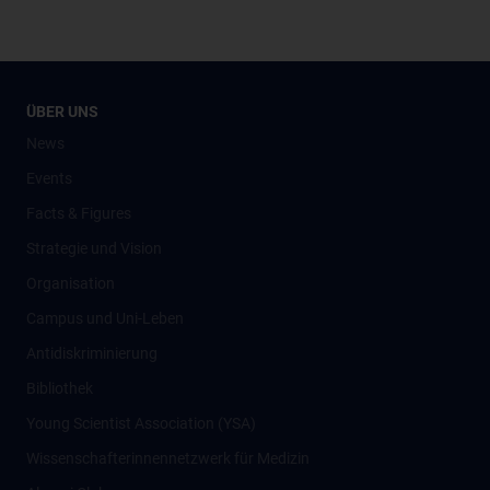
ÜBER UNS
News
Events
Facts & Figures
Strategie und Vision
Organisation
Campus und Uni-Leben
Antidiskriminierung
Bibliothek
Young Scientist Association (YSA)
Wissenschafter­innennetzwerk für Medizin