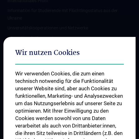
Internationales Profil
Information für Studierende mit Flüchtlingsstatus aus der
Ukraine
Universitätskooperationen und Netzwerke
Internationale Kooperationen
Adjunct Professorships
Wir nutzen Cookies
Student & Staff Exchange
Das KPJ der MedUni Wien
Wir verwenden Cookies, die zum einen
Graduiertentraining
technisch notwendig für die Funktionalität
Dual Career
unserer Website sind, aber auch Cookies zu
funktionellen, Marketing- und Analysezwecken
Trusted Reseach - Research Security - Foreign Interference
um das Nutzungserlebnis auf unserer Seite zu
UNESCO Lehrstuhl für Bioethik
optimieren. Mit Ihrer Einwilligung zu den
MUVI
Cookies werden sowohl von uns Daten
verarbeitet als auch von Drittanbieter:innen,
die ihren Sitz teilweise in Drittländern (z.B. den