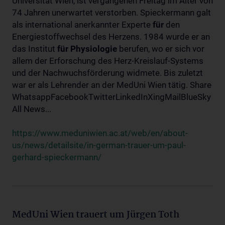
Universität Wien, ist vergangenen Freitag im Alter von
74 Jahren unerwartet verstorben. Spieckermann galt
als international anerkannter Experte
für
den
Energiestoffwechsel des Herzens. 1984 wurde er an
das Institut
für
Physiologie
berufen, wo er sich vor
allem der Erforschung des Herz-Kreislauf-Systems
und der Nachwuchsförderung widmete. Bis zuletzt
war er als Lehrender an der MedUni Wien tätig. Share
WhatsappFacebookTwitterLinkedInXingMailBlueSky
All News...
https://www.meduniwien.ac.at/web/en/about-
us/news/detailsite/in-german-trauer-um-paul-
gerhard-spieckermann/
MedUni Wien trauert um Jürgen Toth