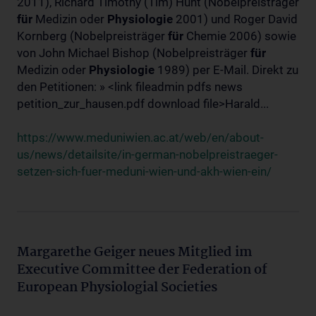
2011), Richard Timothy (Tim) Hunt (Nobelpreisträger
für
Medizin oder
Physiologie
2001) und Roger David
Kornberg (Nobelpreisträger
für
Chemie 2006) sowie
von John Michael Bishop (Nobelpreisträger
für
Medizin oder
Physiologie
1989) per E-Mail. Direkt zu
den Petitionen: » <link fileadmin pdfs news
petition_zur_hausen.pdf download file>Harald...
https://www.meduniwien.ac.at/web/en/about-
us/news/detailsite/in-german-nobelpreistraeger-
setzen-sich-fuer-meduni-wien-und-akh-wien-ein/
Margarethe Geiger neues Mitglied im
Executive Committee der Federation of
European Physiologial Societies