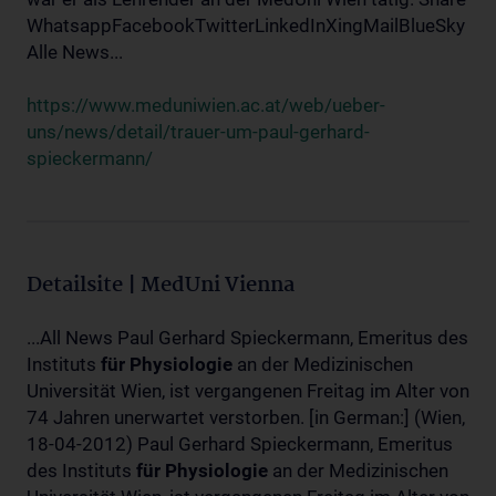
WhatsappFacebookTwitterLinkedInXingMailBlueSky
Alle News...
https://www.meduniwien.ac.at/web/ueber-
uns/news/detail/trauer-um-paul-gerhard-
spieckermann/
Detailsite | MedUni Vienna
...All News Paul Gerhard Spieckermann, Emeritus des
Instituts
für
Physiologie
an der Medizinischen
Universität Wien, ist vergangenen Freitag im Alter von
74 Jahren unerwartet verstorben. [in German:] (Wien,
18-04-2012) Paul Gerhard Spieckermann, Emeritus
des Instituts
für
Physiologie
an der Medizinischen