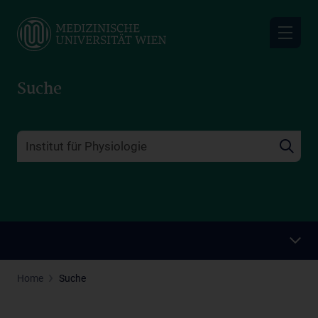
Skip
to
main
content
Suche
Home
Suche