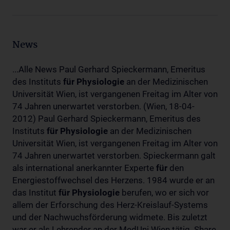
News
...Alle News Paul Gerhard Spieckermann, Emeritus
des Instituts
für
Physiologie
an der Medizinischen
Universität Wien, ist vergangenen Freitag im Alter von
74 Jahren unerwartet verstorben. (Wien, 18-04-
2012) Paul Gerhard Spieckermann, Emeritus des
Instituts
für
Physiologie
an der Medizinischen
Universität Wien, ist vergangenen Freitag im Alter von
74 Jahren unerwartet verstorben. Spieckermann galt
als international anerkannter Experte
für
den
Energiestoffwechsel des Herzens. 1984 wurde er an
das Institut
für
Physiologie
berufen, wo er sich vor
allem der Erforschung des Herz-Kreislauf-Systems
und der Nachwuchsförderung widmete. Bis zuletzt
war er als Lehrender an der MedUni Wien tätig. Share