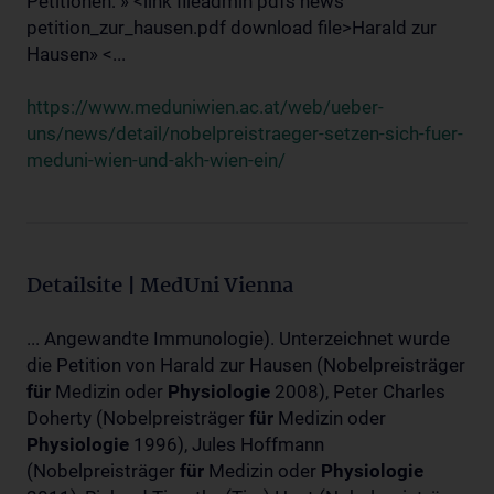
Petitionen: » <link fileadmin pdfs news
petition_zur_hausen.pdf download file>Harald zur
Hausen» <...
https://www.meduniwien.ac.at/web/ueber-
uns/news/detail/nobelpreistraeger-setzen-sich-fuer-
meduni-wien-und-akh-wien-ein/
Detailsite | MedUni Vienna
... Angewandte Immunologie). Unterzeichnet wurde
die Petition von Harald zur Hausen (Nobelpreisträger
für
Medizin oder
Physiologie
2008), Peter Charles
Doherty (Nobelpreisträger
für
Medizin oder
Physiologie
1996), Jules Hoffmann
(Nobelpreisträger
für
Medizin oder
Physiologie