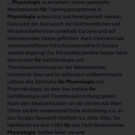
...
Physiologie
zu erweitern, indem geeignete
Mechanismen
für
Trainingsprogramme in
Physiologie
unterstützt und bereitgestellt werden.
Dazu wird der Austausch von DoktorandInnen und
WissenschafterInnen innerhalb Europas und auf
internationaler Ebene gefördert. Auch internationale
wissenschaftliche Forschungsprojekte in Europa
werden angeregt.Zur PersonMargarethe Geiger leitet
das Institut
für
Gefäßbiologie und
Thromboseforschung an der Medizinischen
Universität Wien und ist außerdem stellvertretende
Leiterin des Zentrums
für
Physiologie
und
Pharmakologie, zu dem das Institut
für
Gefäßbiologie und Thromboseforschung gehört.
Nach dem Medizinstudium an der Universität Wien
führte sie ihre wissenschaftliche Ausbildung u.a. an
das Scripps Research Institute (La Jolla, USA). Sie
habilitierte sie sich 1989
für
das Fach Medizinische
Physiologie
. Seither leitet sie eine