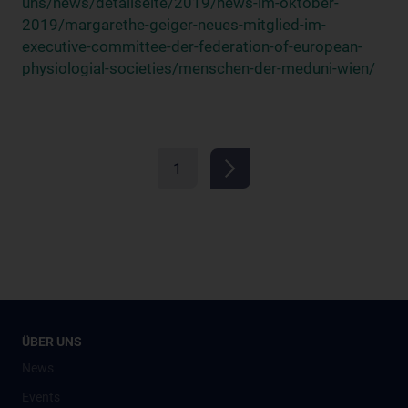
uns/news/detailseite/2019/news-im-oktober-
2019/margarethe-geiger-neues-mitglied-im-
executive-committee-der-federation-of-european-
physiologial-societies/menschen-der-meduni-wien/
1
ÜBER UNS
News
Events