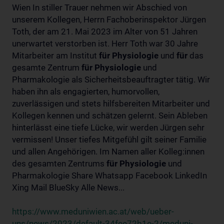
Wien In stiller Trauer nehmen wir Abschied von
unserem Kollegen, Herrn Fachoberinspektor Jürgen
Toth, der am 21. Mai 2023 im Alter von 51 Jahren
unerwartet verstorben ist. Herr Toth war 30 Jahre
Mitarbeiter am Institut
für
Physiologie
und
für
das
gesamte Zentrum
für
Physiologie
und
Pharmakologie als Sicherheitsbeauftragter tätig. Wir
haben ihn als engagierten, humorvollen,
zuverlässigen und stets hilfsbereiten Mitarbeiter und
Kollegen kennen und schätzen gelernt. Sein Ableben
hinterlässt eine tiefe Lücke, wir werden Jürgen sehr
vermissen! Unser tiefes Mitgefühl gilt seiner Familie
und allen Angehörigen. Im Namen aller Kolleg:innen
des gesamten Zentrums
für
Physiologie
und
Pharmakologie Share Whatsapp Facebook LinkedIn
Xing Mail BlueSky Alle News...
https://www.meduniwien.ac.at/web/ueber-
uns/news/2023/default-34fee72b1e-2/meduni-