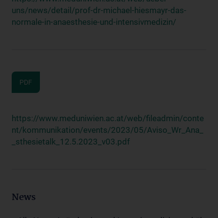
uns/news/detail/prof-dr-michael-hiesmayr-das-
normale-in-anaesthesie-und-intensivmedizin/
PDF
https://www.meduniwien.ac.at/web/fileadmin/conte
nt/kommunikation/events/2023/05/Aviso_Wr_Ana_
_sthesietalk_12.5.2023_v03.pdf
News