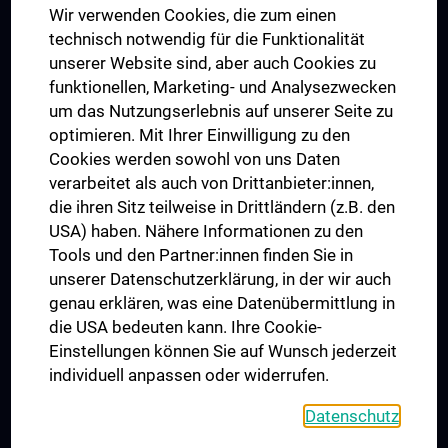
Wir verwenden Cookies, die zum einen
Graduiertentraining
technisch notwendig für die Funktionalität
Dual Career
unserer Website sind, aber auch Cookies zu
funktionellen, Marketing- und Analysezwecken
Trusted Reseach - Research Security - Foreign Interference
um das Nutzungserlebnis auf unserer Seite zu
UNESCO Lehrstuhl für Bioethik
optimieren. Mit Ihrer Einwilligung zu den
MUVI
Cookies werden sowohl von uns Daten
verarbeitet als auch von Drittanbieter:innen,
die ihren Sitz teilweise in Drittländern (z.B. den
USA) haben. Nähere Informationen zu den
Folgen Sie uns auf
Tools und den Partner:innen finden Sie in
unserer Datenschutzerklärung, in der wir auch
genau erklären, was eine Datenübermittlung in
die USA bedeuten kann. Ihre Cookie-
Einstellungen können Sie auf Wunsch jederzeit
individuell anpassen oder widerrufen.
PRESSE
JOBS
Datenschutz
MEDUNI SHOP