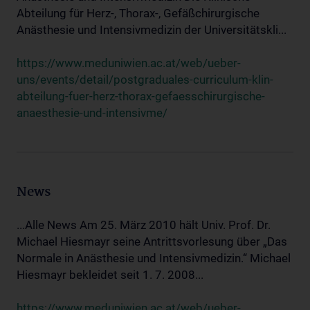
Abteilung für Herz-, Thorax-, Gefäßchirurgische
Anästhesie und Intensivmedizin der Universitätskli...
https://www.meduniwien.ac.at/web/ueber-
uns/events/detail/postgraduales-curriculum-klin-
abteilung-fuer-herz-thorax-gefaesschirurgische-
anaesthesie-und-intensivme/
News
...Alle News Am 25. März 2010 hält Univ. Prof. Dr.
Michael Hiesmayr seine Antrittsvorlesung über „Das
Normale in Anästhesie und Intensivmedizin.“ Michael
Hiesmayr bekleidet seit 1. 7. 2008...
https://www.meduniwien.ac.at/web/ueber-