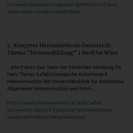
us/news/detailsite/in-german-gottfried-und-vera-
weiss-preis-an-klaus-ulrich-klein/
5. Kongress Herzanästhesie Österreich:
Thema "HerzensBildung" | MedUni Wien
...Alle Events Das Team der Klinischen Abteilung für
Herz-Thorax-Gefäßchirurgische Anästhesie &
Intensivmedizin der Universitätsklinik für Anästhesie,
Allgemeine Intensivmedizin und Schm...
https://www.meduniwien.ac.at/web/ueber-
uns/events/detail/5-kongress-herzanaesthesie-
oesterreich-thema-herzensbildung/