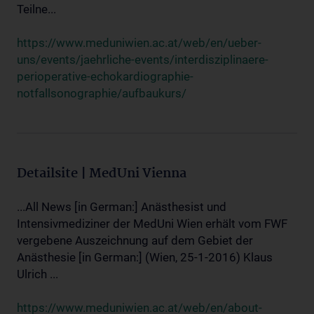
Teilne...
https://www.meduniwien.ac.at/web/en/ueber-
uns/events/jaehrliche-events/interdisziplinaere-
perioperative-echokardiographie-
notfallsonographie/aufbaukurs/
Detailsite | MedUni Vienna
...All News [in German:] Anästhesist und
Intensivmediziner der MedUni Wien erhält vom FWF
vergebene Auszeichnung auf dem Gebiet der
Anästhesie [in German:] (Wien, 25-1-2016) Klaus
Ulrich ...
https://www.meduniwien.ac.at/web/en/about-