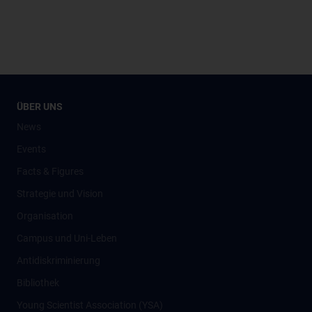
ÜBER UNS
News
Events
Facts & Figures
Strategie und Vision
Organisation
Campus und Uni-Leben
Antidiskriminierung
Bibliothek
Young Scientist Association (YSA)