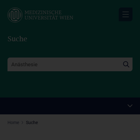
Skip
to
main
content
Suche
Home
Suche