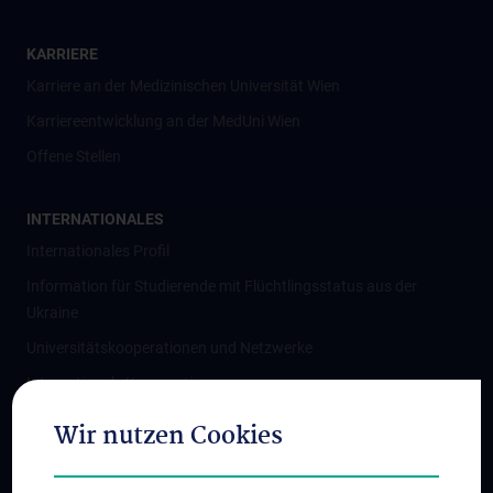
KARRIERE
Karriere an der Medizinischen Universität Wien
Karriereentwicklung an der MedUni Wien
Offene Stellen
INTERNATIONALES
Internationales Profil
Information für Studierende mit Flüchtlingsstatus aus der
Ukraine
Universitätskooperationen und Netzwerke
Internationale Kooperationen
Adjunct Professorships
Wir nutzen Cookies
Student & Staff Exchange
Das KPJ der MedUni Wien