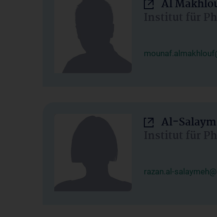
Al Makhlo
Institut für 
mounaf.almakhlouf
Al-Salaym
Institut für 
razan.al-salaymeh@