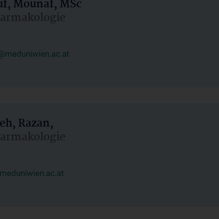
uf, Mounaf, MSc
Pharmakologie
@meduniwien.ac.at
eh, Razan,
Pharmakologie
meduniwien.ac.at