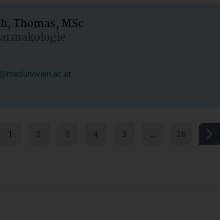
h, Thomas, MSc
Pharmakologie
@meduniwien.ac.at
1
2
3
4
5
…
28