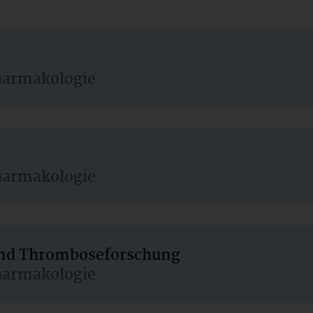
harmakologie
harmakologie
 und Thromboseforschung
harmakologie