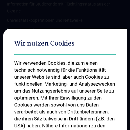
Information für Studierende mit Flüchtlingsstatus aus der
Ukraine
Universitätskooperationen und Netzwerke
Internationale Kooperationen
Adjunct Professorships
Wir nutzen Cookies
Student & Staff Exchange
Das KPJ der MedUni Wien
Wir verwenden Cookies, die zum einen
Graduiertentraining
technisch notwendig für die Funktionalität
Dual Career
unserer Website sind, aber auch Cookies zu
funktionellen, Marketing- und Analysezwecken
Trusted Reseach - Research Security - Foreign Interference
um das Nutzungserlebnis auf unserer Seite zu
UNESCO Lehrstuhl für Bioethik
optimieren. Mit Ihrer Einwilligung zu den
MUVI
Cookies werden sowohl von uns Daten
verarbeitet als auch von Drittanbieter:innen,
die ihren Sitz teilweise in Drittländern (z.B. den
USA) haben. Nähere Informationen zu den