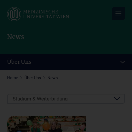
Skip
to
main
content
News
Über Uns
Home
Über Uns
News
Studium & Weiterbildung