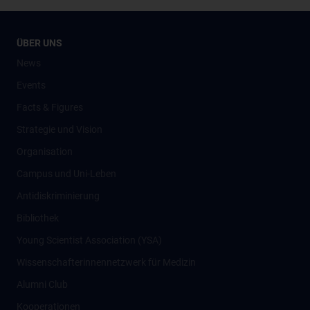
ÜBER UNS
News
Events
Facts & Figures
Strategie und Vision
Organisation
Campus und Uni-Leben
Antidiskriminierung
Bibliothek
Young Scientist Association (YSA)
Wissenschafter­innennetzwerk für Medizin
Alumni Club
Kooperationen