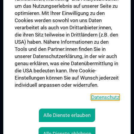
Trusted Reseach - Research Security - Foreign Interference
um das Nutzungserlebnis auf unserer Seite zu
UNESCO Lehrstuhl für Bioethik
optimieren. Mit Ihrer Einwilligung zu den
MUVI
Cookies werden sowohl von uns Daten
verarbeitet als auch von Drittanbieter:innen,
die ihren Sitz teilweise in Drittländern (z.B. den
USA) haben. Nähere Informationen zu den
Folgen Sie uns auf
Tools und den Partner:innen finden Sie in
unserer Datenschutzerklärung, in der wir auch
genau erklären, was eine Datenübermittlung in
die USA bedeuten kann. Ihre Cookie-
Einstellungen können Sie auf Wunsch jederzeit
individuell anpassen oder widerrufen.
PRESSE
JOBS
Datenschutz
MEDUNI SHOP
RECHTLICHES
Alle Dienste erlauben
COOKIE-EINSTELLUNGEN
KONTAKT
Alle Dienste ablehnen