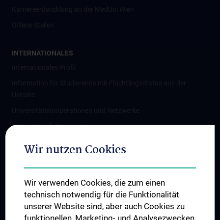
Karriereentwicklung an der MedUni Wien
Offene Stellen
INTERNATIONALES
Internationales Profil
Information für Studierende mit Flüchtlingsstatus aus der
Ukraine
Universitätskooperationen und Netzwerke
Internationale Kooperationen
Adjunct Professorships
Wir nutzen Cookies
Student & Staff Exchange
Das KPJ der MedUni Wien
Wir verwenden Cookies, die zum einen
Graduiertentraining
technisch notwendig für die Funktionalität
Dual Career
unserer Website sind, aber auch Cookies zu
funktionellen, Marketing- und Analysezwecken