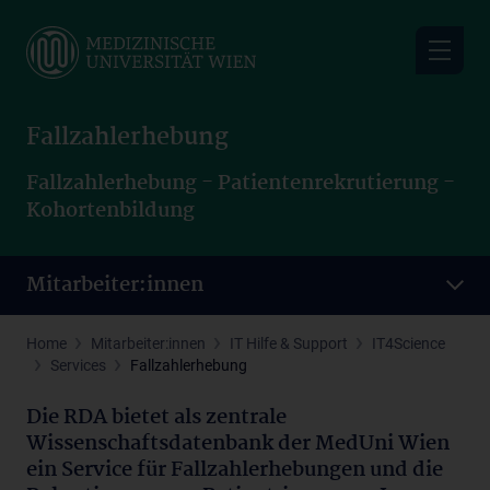
Skip
to
main
content
Fallzahlerhebung
Fallzahlerhebung - Patientenrekrutierung -
Kohortenbildung
Mitarbeiter:innen
Home
Mitarbeiter:innen
IT Hilfe & Support
IT4Science
Services
Fallzahlerhebung
Die RDA bietet als zentrale
Wissenschaftsdatenbank der MedUni Wien
ein Service für Fallzahlerhebungen und die