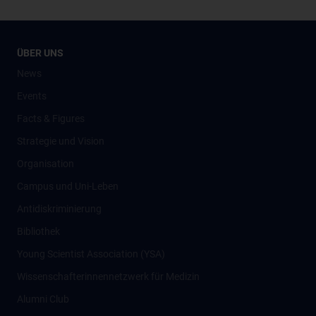
ÜBER UNS
News
Events
Facts & Figures
Strategie und Vision
Organisation
Campus und Uni-Leben
Antidiskriminierung
Bibliothek
Young Scientist Association (YSA)
Wissenschafter­innennetzwerk für Medizin
Alumni Club