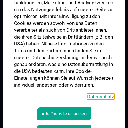
funktionellen, Marketing- und Analysezwecken
Trusted Reseach - Research Security - Foreign Interference
um das Nutzungserlebnis auf unserer Seite zu
UNESCO Lehrstuhl für Bioethik
optimieren. Mit Ihrer Einwilligung zu den
MUVI
Cookies werden sowohl von uns Daten
verarbeitet als auch von Drittanbieter:innen,
die ihren Sitz teilweise in Drittländern (z.B. den
USA) haben. Nähere Informationen zu den
Folgen Sie uns auf
Tools und den Partner:innen finden Sie in
unserer Datenschutzerklärung, in der wir auch
genau erklären, was eine Datenübermittlung in
die USA bedeuten kann. Ihre Cookie-
Einstellungen können Sie auf Wunsch jederzeit
individuell anpassen oder widerrufen.
PRESSE
JOBS
Datenschutz
MEDUNI SHOP
RECHTLICHES
Alle Dienste erlauben
COOKIE-EINSTELLUNGEN
KONTAKT