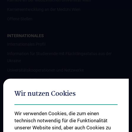
Karriere an der Medizinischen Universität Wien
Karriereentwicklung an der MedUni Wien
Offene Stellen
INTERNATIONALES
Internationales Profil
Information für Studierende mit Flüchtlingsstatus aus der
Ukraine
Universitätskooperationen und Netzwerke
Internationale Kooperationen
Adjunct Professorships
Wir nutzen Cookies
Student & Staff Exchange
Das KPJ der MedUni Wien
Wir verwenden Cookies, die zum einen
Graduiertentraining
technisch notwendig für die Funktionalität
Dual Career
unserer Website sind, aber auch Cookies zu