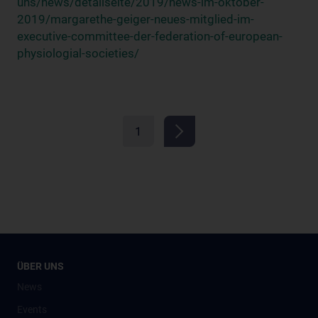
uns/news/detailseite/2019/news-im-oktober-
2019/margarethe-geiger-neues-mitglied-im-
executive-committee-der-federation-of-european-
physiologial-societies/
1
ÜBER UNS
News
Events