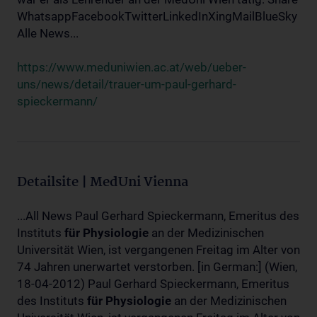
WhatsappFacebookTwitterLinkedInXingMailBlueSky
Alle News...
https://www.meduniwien.ac.at/web/ueber-
uns/news/detail/trauer-um-paul-gerhard-
spieckermann/
Detailsite | MedUni Vienna
...All News Paul Gerhard Spieckermann, Emeritus des
Instituts
für
Physiologie
an der Medizinischen
Universität Wien, ist vergangenen Freitag im Alter von
74 Jahren unerwartet verstorben. [in German:] (Wien,
18-04-2012) Paul Gerhard Spieckermann, Emeritus
des Instituts
für
Physiologie
an der Medizinischen