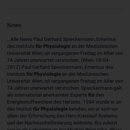
News
...Alle News Paul Gerhard Spieckermann, Emeritus
des Instituts
für
Physiologie
an der Medizinischen
Universität Wien, ist vergangenen Freitag im Alter von
74 Jahren unerwartet verstorben. (Wien, 18-04-
2012) Paul Gerhard Spieckermann, Emeritus des
Instituts
für
Physiologie
an der Medizinischen
Universität Wien, ist vergangenen Freitag im Alter von
74 Jahren unerwartet verstorben. Spieckermann galt
als international anerkannter Experte
für
den
Energiestoffwechsel des Herzens. 1984 wurde er an
das Institut
für
Physiologie
berufen, wo er sich vor
allem der Erforschung des Herz-Kreislauf-Systems
und der Nachwuchsförderung widmete. Bis zuletzt
war er als Lehrender an der MedUni Wien tätig. Share