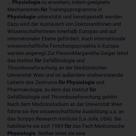
...
Physiologie
zu erweitern, indem geeignete
Mechanismen
für
Trainingsprogramme in
Physiologie
unterstützt und bereitgestellt werden.
Dazu wird der Austausch von DoktorandInnen und
WissenschafterInnen innerhalb Europas und auf
internationaler Ebene gefördert. Auch internationale
wissenschaftliche Forschungsprojekte in Europa
werden angeregt.Zur PersonMargarethe Geiger leitet
das Institut
für
Gefäßbiologie und
Thromboseforschung an der Medizinischen
Universität Wien und ist außerdem stellvertretende
Leiterin des Zentrums
für
Physiologie
und
Pharmakologie, zu dem das Institut
für
Gefäßbiologie und Thromboseforschung gehört.
Nach dem Medizinstudium an der Universität Wien
führte sie ihre wissenschaftliche Ausbildung u.a. an
das Scripps Research Institute (La Jolla, USA). Sie
habilitierte sie sich 1989
für
das Fach Medizinische
Physiologie
. Seither leitet sie eine