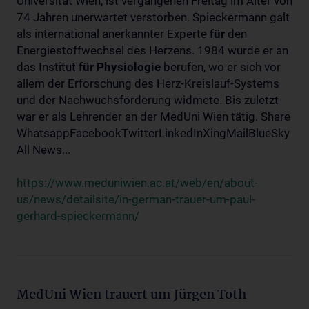
Universität Wien, ist vergangenen Freitag im Alter von
74 Jahren unerwartet verstorben. Spieckermann galt
als international anerkannter Experte
für
den
Energiestoffwechsel des Herzens. 1984 wurde er an
das Institut
für
Physiologie
berufen, wo er sich vor
allem der Erforschung des Herz-Kreislauf-Systems
und der Nachwuchsförderung widmete. Bis zuletzt
war er als Lehrender an der MedUni Wien tätig. Share
WhatsappFacebookTwitterLinkedInXingMailBlueSky
All News...
https://www.meduniwien.ac.at/web/en/about-
us/news/detailsite/in-german-trauer-um-paul-
gerhard-spieckermann/
MedUni Wien trauert um Jürgen Toth