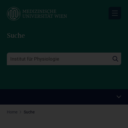
Skip
to
main
content
Suche
Home
Suche