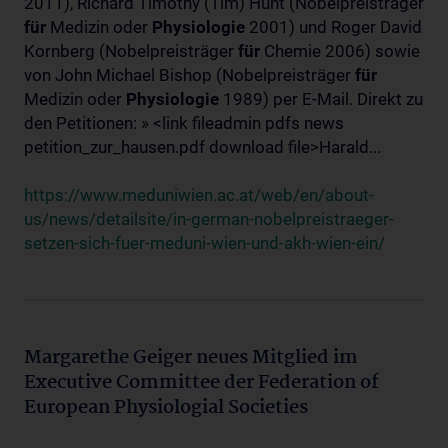
2011), Richard Timothy (Tim) Hunt (Nobelpreisträger
für
Medizin oder
Physiologie
2001) und Roger David
Kornberg (Nobelpreisträger
für
Chemie 2006) sowie
von John Michael Bishop (Nobelpreisträger
für
Medizin oder
Physiologie
1989) per E-Mail. Direkt zu
den Petitionen: » <link fileadmin pdfs news
petition_zur_hausen.pdf download file>Harald...
https://www.meduniwien.ac.at/web/en/about-
us/news/detailsite/in-german-nobelpreistraeger-
setzen-sich-fuer-meduni-wien-und-akh-wien-ein/
Margarethe Geiger neues Mitglied im
Executive Committee der Federation of
European Physiologial Societies