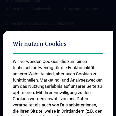
Internationales Profil
Information für Studierende mit Flüchtlingsstatus aus der
Ukraine
Universitätskooperationen und Netzwerke
Internationale Kooperationen
Adjunct Professorships
Wir nutzen Cookies
Student & Staff Exchange
Das KPJ der MedUni Wien
Wir verwenden Cookies, die zum einen
Graduiertentraining
technisch notwendig für die Funktionalität
Dual Career
unserer Website sind, aber auch Cookies zu
funktionellen, Marketing- und Analysezwecken
Trusted Reseach - Research Security - Foreign Interference
um das Nutzungserlebnis auf unserer Seite zu
UNESCO Lehrstuhl für Bioethik
optimieren. Mit Ihrer Einwilligung zu den
MUVI
Cookies werden sowohl von uns Daten
verarbeitet als auch von Drittanbieter:innen,
die ihren Sitz teilweise in Drittländern (z.B. den