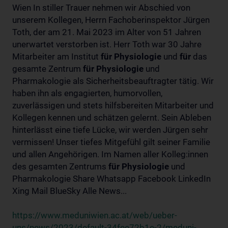
Wien In stiller Trauer nehmen wir Abschied von
unserem Kollegen, Herrn Fachoberinspektor Jürgen
Toth, der am 21. Mai 2023 im Alter von 51 Jahren
unerwartet verstorben ist. Herr Toth war 30 Jahre
Mitarbeiter am Institut
für
Physiologie
und
für
das
gesamte Zentrum
für
Physiologie
und
Pharmakologie als Sicherheitsbeauftragter tätig. Wir
haben ihn als engagierten, humorvollen,
zuverlässigen und stets hilfsbereiten Mitarbeiter und
Kollegen kennen und schätzen gelernt. Sein Ableben
hinterlässt eine tiefe Lücke, wir werden Jürgen sehr
vermissen! Unser tiefes Mitgefühl gilt seiner Familie
und allen Angehörigen. Im Namen aller Kolleg:innen
des gesamten Zentrums
für
Physiologie
und
Pharmakologie Share Whatsapp Facebook LinkedIn
Xing Mail BlueSky Alle News...
https://www.meduniwien.ac.at/web/ueber-
uns/news/2023/default-34fee72b1e-2/meduni-