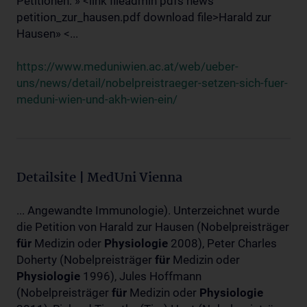
Petitionen: » <link fileadmin pdfs news
petition_zur_hausen.pdf download file>Harald zur
Hausen» <...
https://www.meduniwien.ac.at/web/ueber-
uns/news/detail/nobelpreistraeger-setzen-sich-fuer-
meduni-wien-und-akh-wien-ein/
Detailsite | MedUni Vienna
... Angewandte Immunologie). Unterzeichnet wurde
die Petition von Harald zur Hausen (Nobelpreisträger
für
Medizin oder
Physiologie
2008), Peter Charles
Doherty (Nobelpreisträger
für
Medizin oder
Physiologie
1996), Jules Hoffmann
(Nobelpreisträger
für
Medizin oder
Physiologie