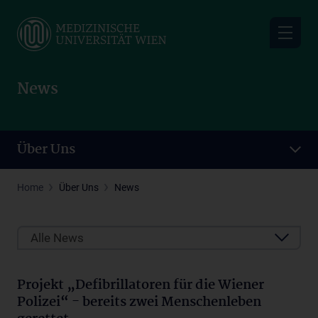
Skip
to
main
content
News
Über Uns
Home
Über Uns
News
Alle News
Projekt „Defibrillatoren für die Wiener
Polizei“ - bereits zwei Menschenleben