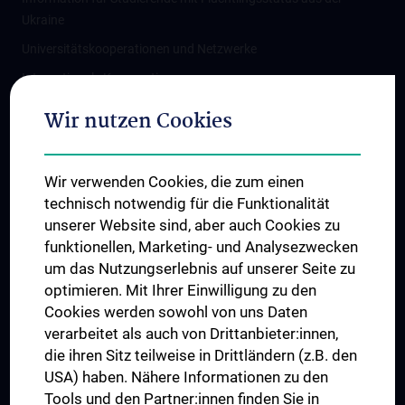
Ukraine
Universitätskooperationen und Netzwerke
Internationale Kooperationen
Adjunct Professorships
Wir nutzen Cookies
Student & Staff Exchange
Das KPJ der MedUni Wien
Wir verwenden Cookies, die zum einen
Graduiertentraining
technisch notwendig für die Funktionalität
Dual Career
unserer Website sind, aber auch Cookies zu
funktionellen, Marketing- und Analysezwecken
Trusted Reseach - Research Security - Foreign Interference
um das Nutzungserlebnis auf unserer Seite zu
UNESCO Lehrstuhl für Bioethik
optimieren. Mit Ihrer Einwilligung zu den
MUVI
Cookies werden sowohl von uns Daten
verarbeitet als auch von Drittanbieter:innen,
die ihren Sitz teilweise in Drittländern (z.B. den
USA) haben. Nähere Informationen zu den
Folgen Sie uns auf
Tools und den Partner:innen finden Sie in