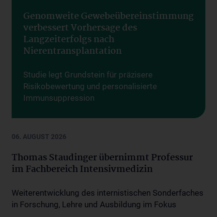
Genomweite Gewebeübereinstimmung
verbessert Vorhersage des
Langzeiterfolgs nach
Nierentransplantation
Studie legt Grundstein für präzisere
Risikobewertung und personalisierte
Immunsuppression
Exzellenz durch Innovation
06. AUGUST 2026
Thomas Staudinger übernimmt Professur
im Fachbereich Intensivmedizin
Weiterentwicklung des internistischen Sonderfaches
in Forschung, Lehre und Ausbildung im Fokus