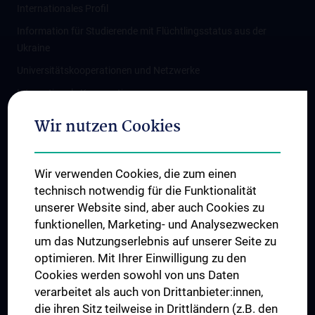
Internationales Profil
Information für Studierende mit Flüchtlingsstatus aus der
Ukraine
Universitätskooperationen und Netzwerke
Internationale Kooperationen
Adjunct Professorships
Wir nutzen Cookies
Student & Staff Exchange
Das KPJ der MedUni Wien
Wir verwenden Cookies, die zum einen
Graduiertentraining
technisch notwendig für die Funktionalität
Dual Career
unserer Website sind, aber auch Cookies zu
funktionellen, Marketing- und Analysezwecken
Trusted Reseach - Research Security - Foreign Interference
um das Nutzungserlebnis auf unserer Seite zu
UNESCO Lehrstuhl für Bioethik
optimieren. Mit Ihrer Einwilligung zu den
MUVI
Cookies werden sowohl von uns Daten
verarbeitet als auch von Drittanbieter:innen,
die ihren Sitz teilweise in Drittländern (z.B. den