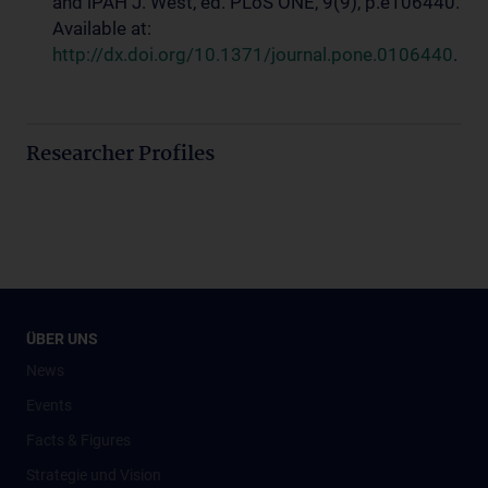
and iPAH J. West, ed. PLoS ONE, 9(9), p.e106440.
Available at:
http://dx.doi.org/10.1371/journal.pone.0106440
.
Researcher Profiles
ÜBER UNS
News
Events
Facts & Figures
Strategie und Vision