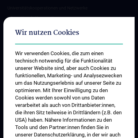
Universitätskooperationen und Netzwerke
Internationale Kooperationen
Adjunct Professorships
Wir nutzen Cookies
Student & Staff Exchange
Das KPJ der MedUni Wien
Wir verwenden Cookies, die zum einen
Graduiertentraining
technisch notwendig für die Funktionalität
Dual Career
unserer Website sind, aber auch Cookies zu
funktionellen, Marketing- und Analysezwecken
Trusted Reseach - Research Security - Foreign Interference
um das Nutzungserlebnis auf unserer Seite zu
UNESCO Lehrstuhl für Bioethik
optimieren. Mit Ihrer Einwilligung zu den
MUVI
Cookies werden sowohl von uns Daten
verarbeitet als auch von Drittanbieter:innen,
die ihren Sitz teilweise in Drittländern (z.B. den
USA) haben. Nähere Informationen zu den
Folgen Sie uns auf
Tools und den Partner:innen finden Sie in
unserer Datenschutzerklärung, in der wir auch