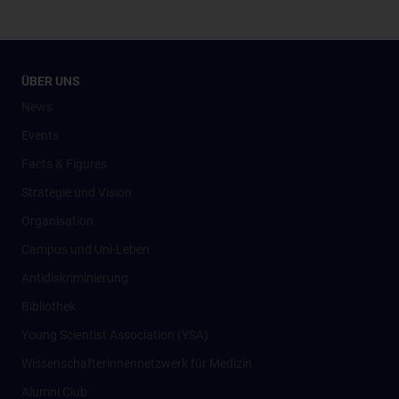
ÜBER UNS
News
Events
Facts & Figures
Strategie und Vision
Organisation
Campus und Uni-Leben
Antidiskriminierung
Bibliothek
Young Scientist Association (YSA)
Wissenschafter­innennetzwerk für Medizin
Alumni Club