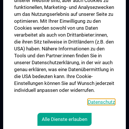
unserer Website sind, aber auch Cookies zu
funktionellen, Marketing- und Analysezwecken
Trusted Reseach - Research Security - Foreign Interference
um das Nutzungserlebnis auf unserer Seite zu
UNESCO Lehrstuhl für Bioethik
optimieren. Mit Ihrer Einwilligung zu den
MUVI
Cookies werden sowohl von uns Daten
verarbeitet als auch von Drittanbieter:innen,
die ihren Sitz teilweise in Drittländern (z.B. den
USA) haben. Nähere Informationen zu den
Folgen Sie uns auf
Tools und den Partner:innen finden Sie in
unserer Datenschutzerklärung, in der wir auch
genau erklären, was eine Datenübermittlung in
die USA bedeuten kann. Ihre Cookie-
Einstellungen können Sie auf Wunsch jederzeit
individuell anpassen oder widerrufen.
PRESSE
JOBS
Datenschutz
MEDUNI SHOP
RECHTLICHES
Alle Dienste erlauben
COOKIE-EINSTELLUNGEN