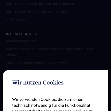
Karriere an der Medizinischen Universität Wien
Karriereentwicklung an der MedUni Wien
Offene Stellen
INTERNATIONALES
Internationales Profil
Information für Studierende mit Flüchtlingsstatus aus der
Ukraine
Universitätskooperationen und Netzwerke
Internationale Kooperationen
Adjunct Professorships
Wir nutzen Cookies
Student & Staff Exchange
Das KPJ der MedUni Wien
Wir verwenden Cookies, die zum einen
Graduiertentraining
technisch notwendig für die Funktionalität
Dual Career