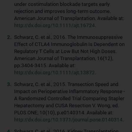
under costimulation blockade targets early
rejection and improves long‐term outcome.
American Journal of Transplantation. Available at:
http://dx.doi.org/10.1111/ajt.16724
.
Schwarz, C. et al., 2016. The Immunosuppressive
Effect of CTLA4 Immunoglobulin Is Dependent on
Regulatory T Cells at Low But Not High Doses.
American Journal of Transplantation, 16(12),
pp.3404-3415. Available at:
http://dx.doi.org/10.1111/ajt.13872
.
Schwarz, C. et al., 2015. Transection Speed and
Impact on Perioperative Inflammatory Response -
A Randomized Controlled Trial Comparing Stapler
Hepatectomy and CUSA Resection V. Wong, ed.
PLOS ONE, 10(10), p.e0140314. Available at:
http://dx.doi.org/10.1371/journal.pone.0140314
.
Schwarz, C. et al., 2016. Kidney Transplantation