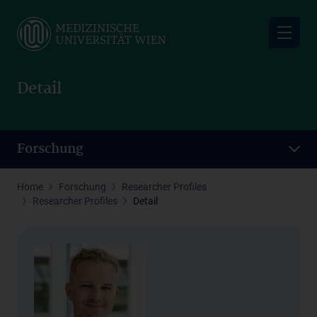
Skip
to
main
content
Detail
Forschung
Home
Forschung
Researcher Profiles
Researcher Profiles
Detail