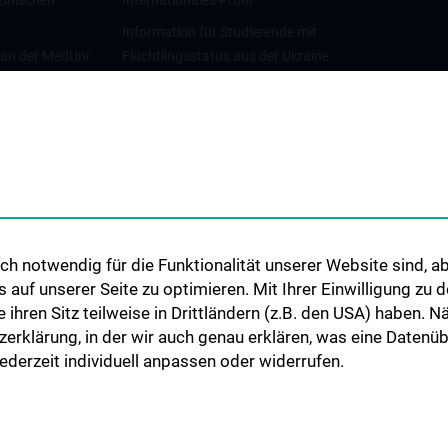
zinischen
Internationales Profil
Information für Studierende mit
 an der MedUni
Flüchtlingsstatus aus der Ukraine
Universitätskooperationen und
Netzwerke
Internationale Kooperationen
Adjunct Professorships
Student & Staff Exchange
Das KPJ der MedUni Wien
h notwendig für die Funktionalität unserer Website sind, ab
Graduiertentraining
uf unserer Seite zu optimieren. Mit Ihrer Einwilligung zu
Dual Career
ie ihren Sitz teilweise in Drittländern (z.B. den USA) haben.
zerklärung, in der wir auch genau erklären, was eine Datenü
Trusted Reseach - Research
derzeit individuell anpassen oder widerrufen.
Security - Foreign Interference
UNESCO Lehrstuhl für Bioethik
MUVI