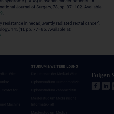
tion syndrome (LARS) in ovarian cancer patients - A
national Journal of Surgery, 78, pp. 97–102. Available
19
.
y resistance in neoadjuvantly radiated rectal cancer’,
logy, 145(1), pp. 77–86. Available at:
7
.
STUDIUM & WEITERBILDUNG
Folgen S
edUni Wien
Die Lehre an der MedUni Wien
unkte
Diplomstudium Humanmedizin
 - Center for
Diplomstudium Zahnmedizin
Masterstudium Medizinische
ce und Machine
Informatik - alt
Masterstudium Medical