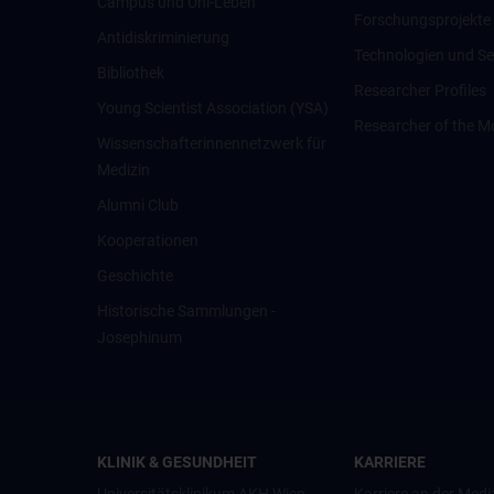
Campus und Uni-Leben
Forschungsprojekte
Antidiskriminierung
Technologien und Se
Bibliothek
Researcher Profiles
Young Scientist Association (YSA)
Researcher of the M
Wissenschafter­innennetzwerk für
Medizin
Alumni Club
Kooperationen
Geschichte
Historische Sammlungen -
Josephinum
KLINIK & GESUNDHEIT
KARRIERE