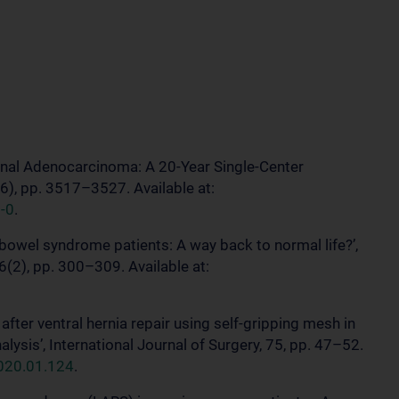
d Anal Adenocarcinoma: A 20-Year Single-Center
(6), pp. 3517–3527. Available at:
-0
.
rt bowel syndrome patients: A way back to normal life?’,
46(2), pp. 300–309. Available at:
after ventral hernia repair using self-gripping mesh in
lysis’, International Journal of Surgery, 75, pp. 47–52.
2020.01.124
.