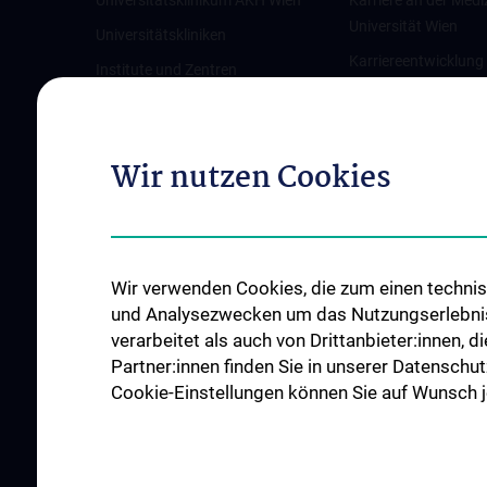
Universitätsklinikum AKH Wien
Karriere an der Medi
Universität Wien
Universitätskliniken
Karriereentwicklung
Institute und Zentren
Wien
Ambulanzen & Services
Offene Stellen
Gesundheits-Services
Wir nutzen Cookies
Good health and well-being
Mediziner:innen kontra Rauchen
MedUni Wien-Tipp: Richtiges
Händewaschen
Wir verwenden Cookies, die zum einen technisc
#expertcheck
und Analysezwecken um das Nutzungserlebnis a
verarbeitet als auch von Drittanbieter:innen, d
Partner:innen finden Sie in unserer Datenschut
Cookie-Einstellungen können Sie auf Wunsch je