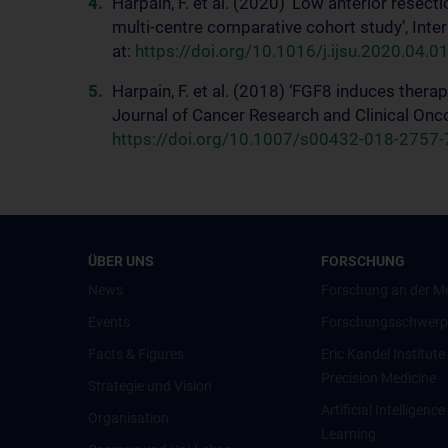
Harpain, F. et al. (2020) ‘Low anterior resec
multi-centre comparative cohort study’, Inter
at:
https://doi.org/10.1016/j.ijsu.2020.04.0
Harpain, F. et al. (2018) ‘FGF8 induces therap
Journal of Cancer Research and Clinical Onco
https://doi.org/10.1007/s00432-018-2757-
ÜBER UNS
FORSCHUNG
News
Forschung an der M
Events
Forschungsschwerp
Facts & Figures
Eric Kandel Institute
Precision Medicine
Strategie und Vision
Artificial Intelligen
Organisation
Learning