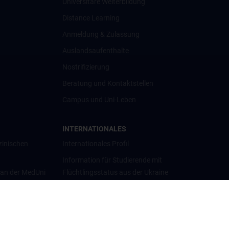
Universitäre Weiterbildung
Distance Learning
Anmeldung & Zulassung
Auslandsaufenthalte
Nostrifizierung
Beratung und Kontaktstellen
Campus und Uni-Leben
INTERNATIONALES
zinischen
Internationales Profil
Information für Studierende mit
 an der MedUni
Flüchtlingsstatus aus der Ukraine
Universitätskooperationen und
Netzwerke
Internationale Kooperationen