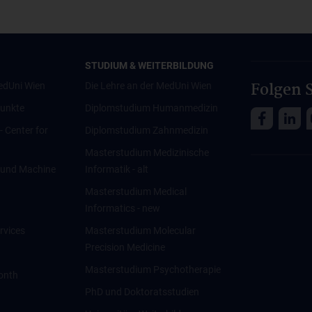
STUDIUM & WEITERBILDUNG
Folgen S
edUni Wien
Die Lehre an der MedUni Wien
unkte
Diplomstudium Humanmedizin
 - Center for
Diplomstudium Zahnmedizin
Masterstudium Medizinische
ce und Machine
Informatik - alt
Masterstudium Medical
Informatics - new
rvices
Masterstudium Molecular
Precision Medicine
Masterstudium Psychotherapie
onth
PhD und Doktoratsstudien