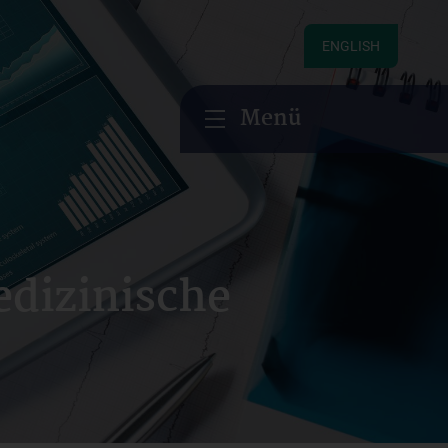
ENGLISH
Menü
edizinische