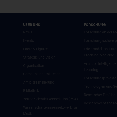
ÜBER UNS
FORSCHUNG
News
Forschung an der M
Events
Forschungsschwerp
Facts & Figures
Eric Kandel Institute
Precision Medicine
Strategie und Vision
Artificial Intelligen
Organisation
Learning
Campus und Uni-Leben
Forschungsprojekte
Antidiskriminierung
Technologien und Se
Bibliothek
Researcher Profiles
Young Scientist Association (YSA)
Researcher of the M
Wissenschafter­innennetzwerk für
Medizin