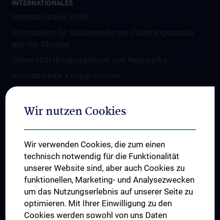
INTERNATIONALES
Internationales Profil
Information für Studierende mit Flüchtlingsstatus
aus der Ukraine
Universitätskooperationen und Netzwerke
Internationale Kooperationen
Adjunct Professorships
Student & Staff Exchange
Wir nutzen Cookies
Das KPJ der MedUni Wien
Graduiertentraining
Wir verwenden Cookies, die zum einen
Dual Career
technisch notwendig für die Funktionalität
unserer Website sind, aber auch Cookies zu
Trusted Reseach - Research Security - Foreign
funktionellen, Marketing- und Analysezwecken
Interference
um das Nutzungserlebnis auf unserer Seite zu
UNESCO Lehrstuhl für Bioethik
optimieren. Mit Ihrer Einwilligung zu den
MUVI
Cookies werden sowohl von uns Daten