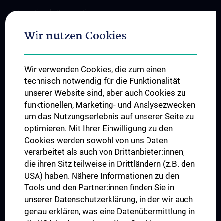
Internationale Kooperationen
Adjunct Professorships
Wir nutzen Cookies
Student & Staff Exchange
Das KPJ der MedUni Wien
Wir verwenden Cookies, die zum einen
Graduiertentraining
technisch notwendig für die Funktionalität
Dual Career
unserer Website sind, aber auch Cookies zu
funktionellen, Marketing- und Analysezwecken
Trusted Reseach - Research Security - Foreign Interference
um das Nutzungserlebnis auf unserer Seite zu
UNESCO Lehrstuhl für Bioethik
optimieren. Mit Ihrer Einwilligung zu den
MUVI
Cookies werden sowohl von uns Daten
verarbeitet als auch von Drittanbieter:innen,
die ihren Sitz teilweise in Drittländern (z.B. den
USA) haben. Nähere Informationen zu den
Folgen Sie uns auf
Tools und den Partner:innen finden Sie in
unserer Datenschutzerklärung, in der wir auch
genau erklären, was eine Datenübermittlung in