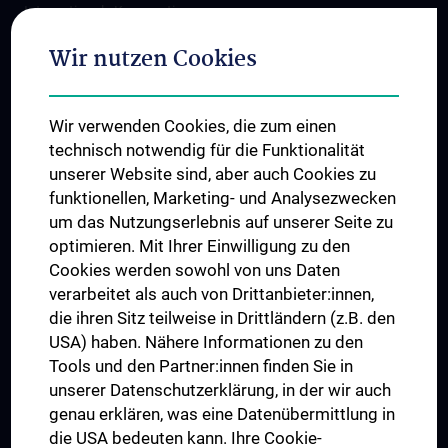
Internationale Kooperationen
Adjunct Professorships
Wir nutzen Cookies
Student & Staff Exchange
Das KPJ der MedUni Wien
Wir verwenden Cookies, die zum einen
Graduiertentraining
technisch notwendig für die Funktionalität
Dual Career
unserer Website sind, aber auch Cookies zu
funktionellen, Marketing- und Analysezwecken
Trusted Reseach - Research Security - Foreign Interference
um das Nutzungserlebnis auf unserer Seite zu
UNESCO Lehrstuhl für Bioethik
optimieren. Mit Ihrer Einwilligung zu den
MUVI
Cookies werden sowohl von uns Daten
verarbeitet als auch von Drittanbieter:innen,
die ihren Sitz teilweise in Drittländern (z.B. den
USA) haben. Nähere Informationen zu den
Folgen Sie uns auf
Tools und den Partner:innen finden Sie in
unserer Datenschutzerklärung, in der wir auch
genau erklären, was eine Datenübermittlung in
die USA bedeuten kann. Ihre Cookie-