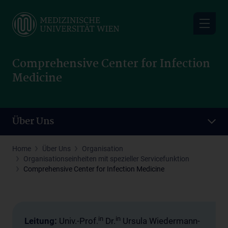
Skip
to
main
content
Comprehensive Center for Infection
Medicine
Über Uns
Home
Über Uns
Organisation
Organisationseinheiten mit spezieller Servicefunktion
Comprehensive Center for Infection Medicine
in
in
Leitung:
Univ.-Prof.
Dr.
Ursula Wiedermann-