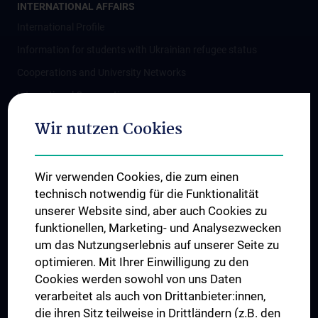
INTERNATIONAL AFFAIRS
International Profile
Information for students with Ukrainian refugee status
Cooperations and University Networks
International Cooperations
Adjunct Professorships
Wir nutzen Cookies
Student & Staff Exchange
Das KPJ der MedUni Wien
Wir verwenden Cookies, die zum einen
Postgraduate Trainings
technisch notwendig für die Funktionalität
Dual Career
unserer Website sind, aber auch Cookies zu
funktionellen, Marketing- und Analysezwecken
Trusted Reseach - Research Security - Foreign Interference
um das Nutzungserlebnis auf unserer Seite zu
UNESCO Chair on Bioethics
optimieren. Mit Ihrer Einwilligung zu den
MUVI
Cookies werden sowohl von uns Daten
verarbeitet als auch von Drittanbieter:innen,
die ihren Sitz teilweise in Drittländern (z.B. den