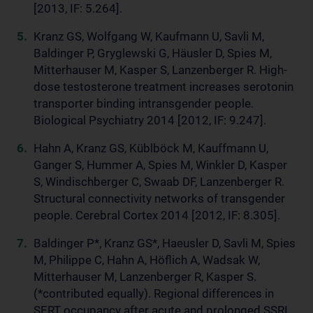
[2013, IF: 5.264].
Kranz GS, Wolfgang W, Kaufmann U, Savli M,
Baldinger P, Gryglewski G, Häusler D, Spies M,
Mitterhauser M, Kasper S, Lanzenberger R. High-
dose testosterone treatment increases serotonin
transporter binding intransgender people.
Biological Psychiatry 2014 [2012, IF: 9.247].
Hahn A, Kranz GS, Küblböck M, Kauffmann U,
Ganger S, Hummer A, Spies M, Winkler D, Kasper
S, Windischberger C, Swaab DF, Lanzenberger R.
Structural connectivity networks of transgender
people. Cerebral Cortex 2014 [2012, IF: 8.305].
Baldinger P*, Kranz GS*, Haeusler D, Savli M, Spies
M, Philippe C, Hahn A, Höflich A, Wadsak W,
Mitterhauser M, Lanzenberger R, Kasper S.
(*contributed equally). Regional differences in
SERT occupancy after acute and prolonged SSRI