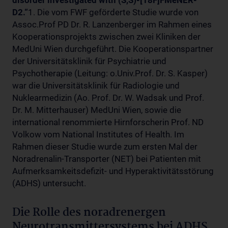
disorder investigated with (S,S)-[18F]FMeNER-
D2.“
1. Die vom FWF geförderte Studie wurde von
Assoc.Prof PD Dr. R. Lanzenberger im Rahmen eines
Kooperationsprojekts zwischen zwei Kliniken der
MedUni Wien durchgeführt.
Die Kooperationspartner
der Universitätsklinik für Psychiatrie und
Psychotherapie (Leitung: o.Univ.Prof. Dr. S. Kasper)
war die Universitätsklinik für Radiologie und
Nuklearmedizin (Ao. Prof. Dr. W. Wadsak und Prof.
Dr. M. Mitterhauser) MedUni Wien, sowie die
international renommierte Hirnforscherin Prof. ND
Volkow vom National Institutes of Health. Im
Rahmen dieser Studie wurde zum ersten Mal der
Noradrenalin-Transporter (NET) bei Patienten mit
Aufmerksamkeitsdefizit- und Hyperaktivitätsstörung
(ADHS) untersucht.
Die Rolle des noradrenergen
Neurotransmittersystems bei ADHS