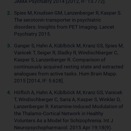
JAMA Psychiatry 2014 [2012, IF: 13.772].
Spies M, Knudsen GM, Lanzenberger R, Kasper S.
The serotonin transporter in psychiatric
disorders: Insights from PET Imaging. Lancet
Psychiatry 2015.
Ganger S, Hahn A, Küblböck M, Kranz GS, Spies M,
Vanicek T, Seiger R, Sladky R, Windischberger C,
Kasper S, Lanzenberger R. Comparison of
continuously acquired resting state and extracted
analogues from active tasks. Hum Brain Mapp.
2015 [2014, IF: 5.628].
Höflich A, Hahn A, Küblböck M, Kranz GS, Vanicek
T, Windischberger C, Saria A, Kasper S, Winkler D,
Lanzenberger R. Ketamine-Induced Modulation of
the Thalamo-Cortical Network in Healthy
Volunters As a Model for Schizophrenia. Int J
Neuropsychopharmacol. 2015 Apr 19;18(9).