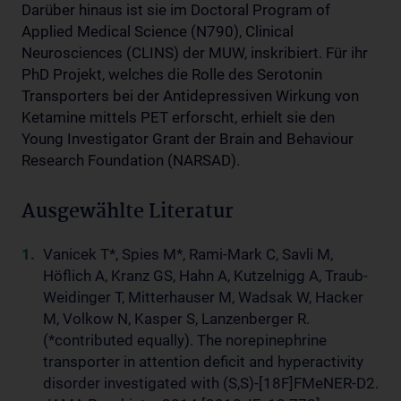
Darüber hinaus ist sie im Doctoral Program of
Applied Medical Science (N790), Clinical
Neurosciences (CLINS) der MUW, inskribiert. Für ihr
PhD Projekt, welches die Rolle des Serotonin
Transporters bei der Antidepressiven Wirkung von
Ketamine mittels PET erforscht, erhielt sie den
Young Investigator Grant der Brain and Behaviour
Research Foundation (NARSAD).
Ausgewählte Literatur
Vanicek T*, Spies M*, Rami-Mark C, Savli M,
Höflich A, Kranz GS, Hahn A, Kutzelnigg A, Traub-
Weidinger T, Mitterhauser M, Wadsak W, Hacker
M, Volkow N, Kasper S, Lanzenberger R.
(*contributed equally). The norepinephrine
transporter in attention deficit and hyperactivity
disorder investigated with (S,S)-[18F]FMeNER-D2.