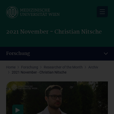
Skip
to
main
content
2021 November - Christian Nitsche
Forschung
Home
Forschung
Researcher of the Month
Archiv
2021 November - Christian Nitsche
Datenschutzerklärung