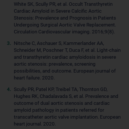
White SK, Scully PR, et al. Occult Transthyretin
Cardiac Amyloid in Severe Calcific Aortic
Stenosis: Prevalence and Prognosis in Patients
Undergoing Surgical Aortic Valve Replacement.
Circulation Cardiovascular imaging. 2016;9(8).
Nitsche C, Aschauer S, Kammerlander AA,
Schneider M, Poschner T, Duca F, et al. Light-chain
and transthyretin cardiac amyloidosis in severe
aortic stenosis: prevalence, screening
possibilities, and outcome. European journal of
heart failure. 2020.
Scully PR, Patel KP, Treibel TA, Thornton GD,
Hughes RK, Chadalavada S, et al. Prevalence and
outcome of dual aortic stenosis and cardiac
amyloid pathology in patients referred for
transcatheter aortic valve implantation. European
heart journal. 2020.