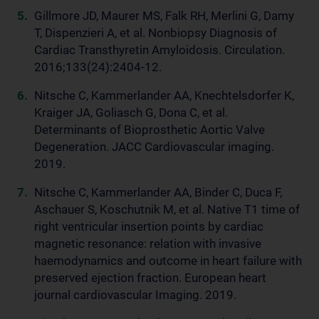
Gillmore JD, Maurer MS, Falk RH, Merlini G, Damy
T, Dispenzieri A, et al. Nonbiopsy Diagnosis of
Cardiac Transthyretin Amyloidosis. Circulation.
2016;133(24):2404-12.
Nitsche C, Kammerlander AA, Knechtelsdorfer K,
Kraiger JA, Goliasch G, Dona C, et al.
Determinants of Bioprosthetic Aortic Valve
Degeneration. JACC Cardiovascular imaging.
2019.
Nitsche C, Kammerlander AA, Binder C, Duca F,
Aschauer S, Koschutnik M, et al. Native T1 time of
right ventricular insertion points by cardiac
magnetic resonance: relation with invasive
haemodynamics and outcome in heart failure with
preserved ejection fraction. European heart
journal cardiovascular Imaging. 2019.