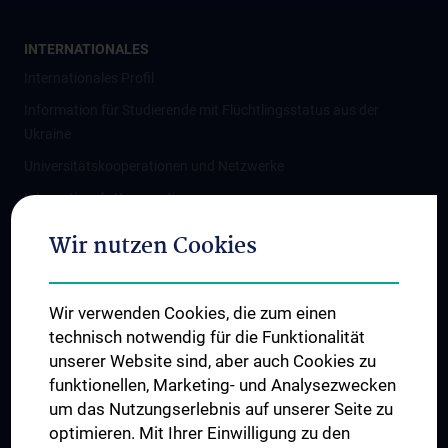
INTERNATIONALES
Internationales Profil
Information für Studierende mit Flüchtlingsstatus aus der
Ukraine
Universitätskooperationen und Netzwerke
Internationale Kooperationen
Adjunct Professorships
Wir nutzen Cookies
Student & Staff Exchange
Das KPJ der MedUni Wien
Wir verwenden Cookies, die zum einen
Graduiertentraining
technisch notwendig für die Funktionalität
Dual Career
unserer Website sind, aber auch Cookies zu
funktionellen, Marketing- und Analysezwecken
Trusted Reseach - Research Security - Foreign Interference
um das Nutzungserlebnis auf unserer Seite zu
UNESCO Lehrstuhl für Bioethik
optimieren. Mit Ihrer Einwilligung zu den