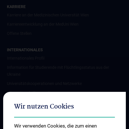
KARRIERE
Karriere an der Medizinischen Universität Wien
Karriereentwicklung an der MedUni Wien
Offene Stellen
INTERNATIONALES
Internationales Profil
Information für Studierende mit Flüchtlingsstatus aus der
Ukraine
Universitätskooperationen und Netzwerke
Internationale Kooperationen
Adjunct Professorships
Wir nutzen Cookies
Student & Staff Exchange
Das KPJ der MedUni Wien
Wir verwenden Cookies, die zum einen