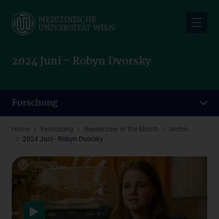
Skip
to
main
content
2024 Juni - Robyn Dvorsky
Forschung
Home
Forschung
Researcher of the Month
Archiv
2024 Juni - Robyn Dvorsky
Datenschutzerklärung