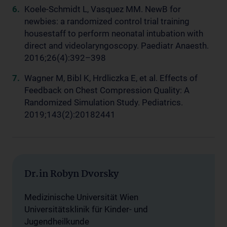
Koele-Schmidt L, Vasquez MM. NewB for
newbies: a randomized control trial training
housestaff to perform neonatal intubation with
direct and videolaryngoscopy. Paediatr Anaesth.
2016;26(4):392–398
Wagner M, Bibl K, Hrdliczka E, et al. Effects of
Feedback on Chest Compression Quality: A
Randomized Simulation Study. Pediatrics.
2019;143(2):20182441
Dr.in Robyn Dvorsky
Medizinische Universität Wien
Universitätsklinik für Kinder- und
Jugendheilkunde