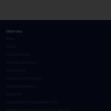
ÜBER UNS
News
Events
Facts & Figures
Strategie und Vision
Organisation
Campus und Uni-Leben
Antidiskriminierung
Bibliothek
Young Scientist Association (YSA)
Wissenschafter­innennetzwerk für Medizin