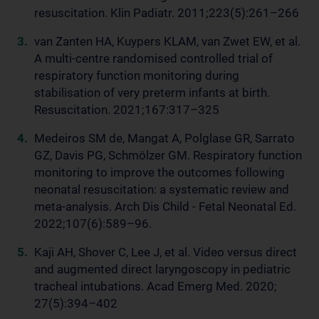
resuscitation. Klin Padiatr. 2011;223(5):261–266
van Zanten HA, Kuypers KLAM, van Zwet EW, et al.
A multi-centre randomised controlled trial of
respiratory function monitoring during
stabilisation of very preterm infants at birth.
Resuscitation. 2021;167:317–325
Medeiros SM de, Mangat A, Polglase GR, Sarrato
GZ, Davis PG, Schmölzer GM. Respiratory function
monitoring to improve the outcomes following
neonatal resuscitation: a systematic review and
meta-analysis. Arch Dis Child - Fetal Neonatal Ed.
2022;107(6):589–96.
Kaji AH, Shover C, Lee J, et al. Video versus direct
and augmented direct laryngoscopy in pediatric
tracheal intubations. Acad Emerg Med. 2020;
27(5):394–402