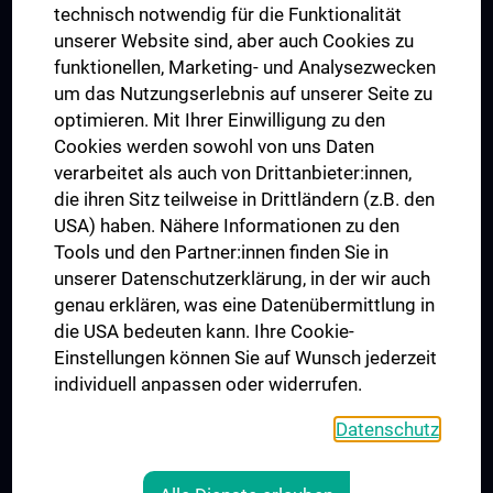
Graduiertentraining
technisch notwendig für die Funktionalität
Dual Career
unserer Website sind, aber auch Cookies zu
funktionellen, Marketing- und Analysezwecken
Trusted Reseach - Research Security - Foreign Interference
um das Nutzungserlebnis auf unserer Seite zu
UNESCO Lehrstuhl für Bioethik
optimieren. Mit Ihrer Einwilligung zu den
MUVI
Cookies werden sowohl von uns Daten
verarbeitet als auch von Drittanbieter:innen,
die ihren Sitz teilweise in Drittländern (z.B. den
USA) haben. Nähere Informationen zu den
Folgen Sie uns auf
Tools und den Partner:innen finden Sie in
unserer Datenschutzerklärung, in der wir auch
genau erklären, was eine Datenübermittlung in
die USA bedeuten kann. Ihre Cookie-
Einstellungen können Sie auf Wunsch jederzeit
individuell anpassen oder widerrufen.
PRESSE
JOBS
Datenschutz
MEDUNI SHOP
RECHTLICHES