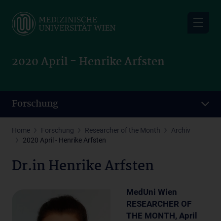
Skip
to
main
content
2020 April - Henrike Arfsten
Forschung
Home
Forschung
Researcher of the Month
Archiv
2020 April - Henrike Arfsten
Dr.in Henrike Arfsten
MedUni Wien
RESEARCHER OF
THE MONTH, April