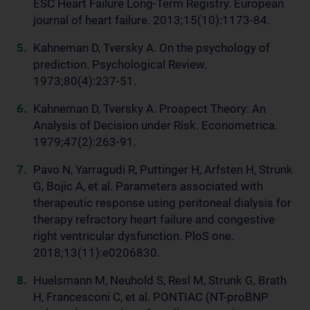
ESC Heart Failure Long-Term Registry. European
journal of heart failure. 2013;15(10):1173-84.
Kahneman D, Tversky A. On the psychology of
prediction. Psychological Review.
1973;80(4):237-51.
Kahneman D, Tversky A. Prospect Theory: An
Analysis of Decision under Risk. Econometrica.
1979;47(2):263-91.
Pavo N, Yarragudi R, Puttinger H, Arfsten H, Strunk
G, Bojic A, et al. Parameters associated with
therapeutic response using peritoneal dialysis for
therapy refractory heart failure and congestive
right ventricular dysfunction. PloS one.
2018;13(11):e0206830.
Huelsmann M, Neuhold S, Resl M, Strunk G, Brath
H, Francesconi C, et al. PONTIAC (NT-proBNP