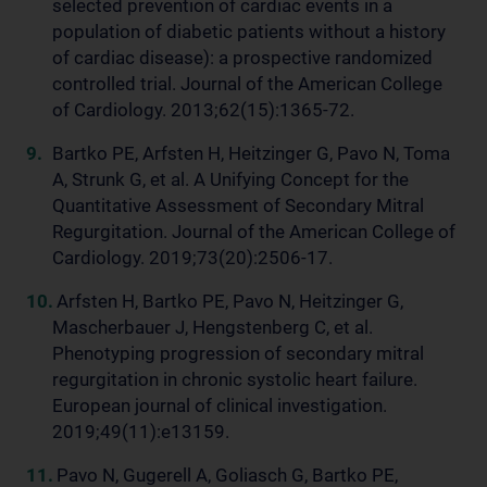
selected prevention of cardiac events in a
population of diabetic patients without a history
of cardiac disease): a prospective randomized
controlled trial. Journal of the American College
of Cardiology. 2013;62(15):1365-72.
Bartko PE, Arfsten H, Heitzinger G, Pavo N, Toma
A, Strunk G, et al. A Unifying Concept for the
Quantitative Assessment of Secondary Mitral
Regurgitation. Journal of the American College of
Cardiology. 2019;73(20):2506-17.
Arfsten H, Bartko PE, Pavo N, Heitzinger G,
Mascherbauer J, Hengstenberg C, et al.
Phenotyping progression of secondary mitral
regurgitation in chronic systolic heart failure.
European journal of clinical investigation.
2019;49(11):e13159.
Pavo N, Gugerell A, Goliasch G, Bartko PE,