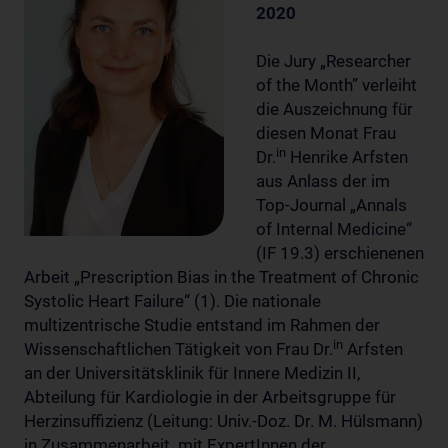
2020
Die Jury „Researcher
of the Month” verleiht
die Auszeichnung für
diesen Monat Frau
in
Dr.
Henrike Arfsten
aus Anlass der im
Top-Journal „Annals
of Internal Medicine“
(IF 19.3) erschienenen
Arbeit „Prescription Bias in the Treatment of Chronic
Systolic Heart Failure“ (1). Die nationale
multizentrische Studie entstand im Rahmen der
in
Wissenschaftlichen Tätigkeit von Frau Dr.
Arfsten
an der Universitätsklinik für Innere Medizin II,
Abteilung für Kardiologie in der Arbeitsgruppe für
Herzinsuffizienz (Leitung: Univ.-Doz. Dr. M. Hülsmann)
in Zusammenarbeit mit ExpertInnen der