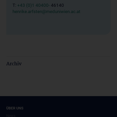
T:
+43 (0)1 40400-
46140
henrike.arfsten@meduniwien.ac.at
Archiv
ÜBER UNS
News