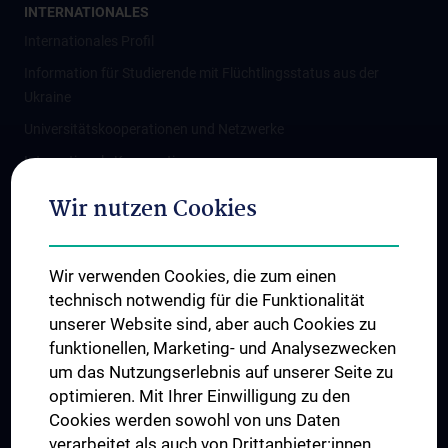
INTERNATIONALES
Internationales Profil
Information für Studierende mit Flüchtlingsstatus aus der
Ukraine
Universitätskooperationen und Netzwerke
Internationale Kooperationen
Adjunct Professorships
Wir nutzen Cookies
Student & Staff Exchange
Das KPJ der MedUni Wien
Wir verwenden Cookies, die zum einen
Graduiertentraining
technisch notwendig für die Funktionalität
Dual Career
unserer Website sind, aber auch Cookies zu
funktionellen, Marketing- und Analysezwecken
Trusted Reseach - Research Security - Foreign Interference
um das Nutzungserlebnis auf unserer Seite zu
UNESCO Lehrstuhl für Bioethik
optimieren. Mit Ihrer Einwilligung zu den
MUVI
Cookies werden sowohl von uns Daten
verarbeitet als auch von Drittanbieter:innen,