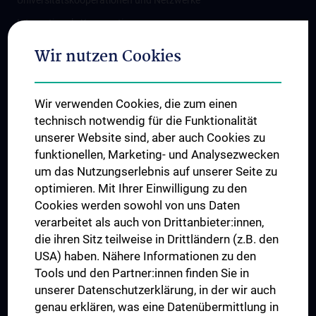
Universitätskooperationen und Netzwerke
Internationale Kooperationen
Adjunct Professorships
Wir nutzen Cookies
Student & Staff Exchange
Das KPJ der MedUni Wien
Wir verwenden Cookies, die zum einen
Graduiertentraining
technisch notwendig für die Funktionalität
Dual Career
unserer Website sind, aber auch Cookies zu
funktionellen, Marketing- und Analysezwecken
Trusted Reseach - Research Security - Foreign Interference
um das Nutzungserlebnis auf unserer Seite zu
UNESCO Lehrstuhl für Bioethik
optimieren. Mit Ihrer Einwilligung zu den
MUVI
Cookies werden sowohl von uns Daten
verarbeitet als auch von Drittanbieter:innen,
die ihren Sitz teilweise in Drittländern (z.B. den
USA) haben. Nähere Informationen zu den
Folgen Sie uns auf
Tools und den Partner:innen finden Sie in
unserer Datenschutzerklärung, in der wir auch
genau erklären, was eine Datenübermittlung in