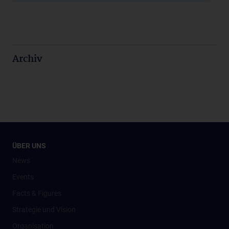
Archiv
ÜBER UNS
News
Events
Facts & Figures
Strategie und Vision
Organisation