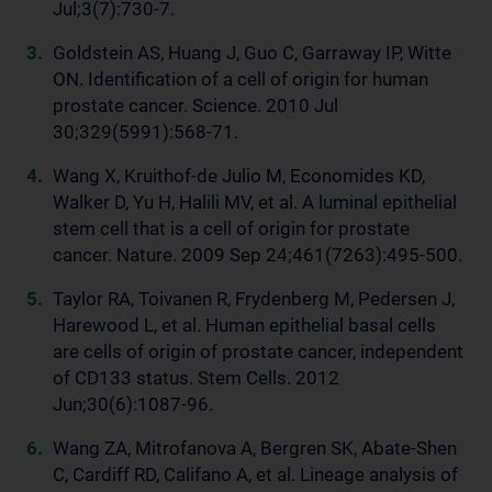
Jul;3(7):730-7.
Goldstein AS, Huang J, Guo C, Garraway IP, Witte
ON. Identification of a cell of origin for human
prostate cancer. Science. 2010 Jul
30;329(5991):568-71.
Wang X, Kruithof-de Julio M, Economides KD,
Walker D, Yu H, Halili MV, et al. A luminal epithelial
stem cell that is a cell of origin for prostate
cancer. Nature. 2009 Sep 24;461(7263):495-500.
Taylor RA, Toivanen R, Frydenberg M, Pedersen J,
Harewood L, et al. Human epithelial basal cells
are cells of origin of prostate cancer, independent
of CD133 status. Stem Cells. 2012
Jun;30(6):1087-96.
Wang ZA, Mitrofanova A, Bergren SK, Abate-Shen
C, Cardiff RD, Califano A, et al. Lineage analysis of